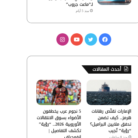
لـ”ماعت جروب”
منذ 5 أيام
ف
ت
ي
ا
ي
و
و
ن
س
ي
ت
س
أحدث المقالات
ب
ت
ي
ت
و
ر
و
ق
ك
ب
ر
الإمارات تقلّص رهانات
5 نجوم عرب يخطفون
ا
هرمز.. كيف تضمن
الأضواء بسوق الانتقالات
تدفق ملايين البراميل؟
الأوروبية 2026.. “رؤية”
م
“رؤية” تُجيب
تكشف التفاصيل |
إنفوجراف
منذ 8 ساعات