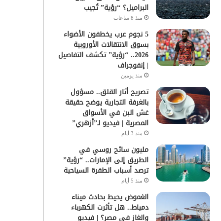
البراميل؟ “رؤية” تُجيب
منذ 8 ساعات
5 نجوم عرب يخطفون الأضواء
بسوق الانتقالات الأوروبية
2026.. “رؤية” تكشف التفاصيل
| إنفوجراف
منذ يومين
تصريح أثار القلق.. مسؤول
بالغرفة التجارية يوضح حقيقة
غش البن في الأسواق
المصرية | فيديو لـ”أزهري”
منذ 3 أيام
مليون سائح روسي في
الطريق إلى الإمارات.. “رؤية”
ترصد أسباب الطفرة السياحية
منذ 5 أيام
الغموض يحيط بحادث ميناء
دمياط.. هل تأثرت الكهرباء
والغاز في مصر؟ | فيديو