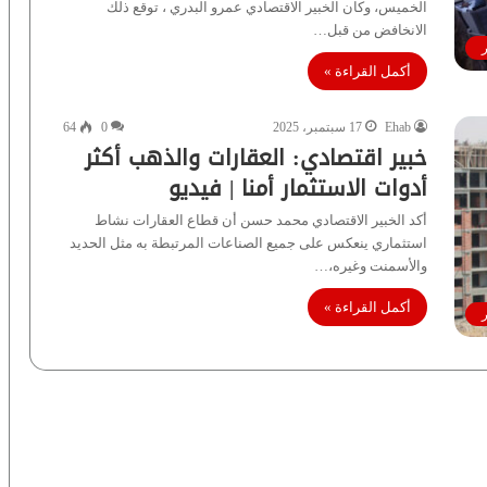
الخميس، وكان الخبير الاقتصادي عمرو البدري ، توقع ذلك
الانخافض من قبل…
ر
أكمل القراءة »
Ehab
17 سبتمبر، 2025
0
64
خبير اقتصادي: العقارات والذهب أكثر
أدوات الاستثمار أمنا | فيديو
أكد الخبير الاقتصادي محمد حسن أن قطاع العقارات نشاط
استثماري ينعكس على جميع الصناعات المرتبطة به مثل الحديد
والأسمنت وغيره،…
أكمل القراءة »
ر