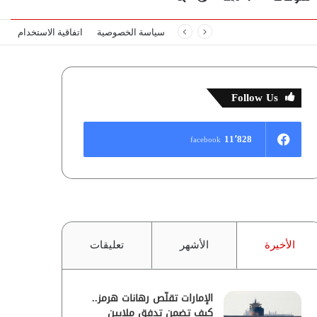
سياسة الخصوصية
اتفاقية الاستخدام
المظلم
عن
Follow Us
11٬828
facebook
الأخيرة
الأشهر
تعليقات
الإمارات تقلّص رهانات هرمز..
كيف تضمن تدفق ملايين