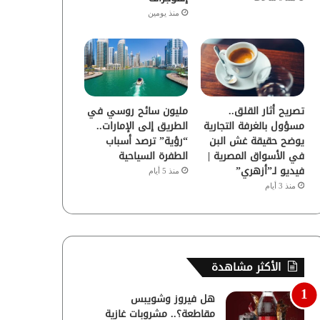
منذ يومين
تصريح أثار القلق..
مليون سائح روسي في
مسؤول بالغرفة التجارية
الطريق إلى الإمارات..
يوضح حقيقة غش البن
“رؤية” ترصد أسباب
في الأسواق المصرية |
الطفرة السياحية
فيديو لـ”أزهري”
منذ 5 أيام
منذ 3 أيام
الأكثر مشاهدة
هل فيروز وشويبس
مقاطعة؟.. مشروبات غازية