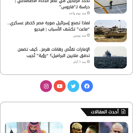
تحدد الرابحين في عصر الذكاء الاصطناعي |
دراسة لـ”فاروس”
منذ يوم واحد
لماذا تصنع إسرائيل صورة مصر كخطر عسكري..
“ماعت” تكشف الأسباب | فيديو
منذ يومين
الإمارات تقلّص رهانات هرمز.. كيف تضمن
تدفق ملايين البراميل؟ “رؤية” تُجيب
منذ 3 أيام
ف
ت
ي
ا
ي
و
و
ن
س
ي
ت
س
أحدث المقالات
ب
ت
ي
ت