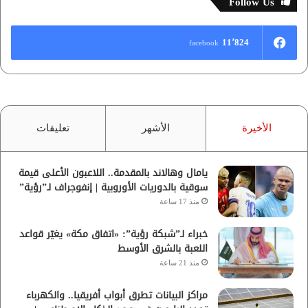
Follow Us
11٬824
facebook
الأخيرة
الأشهر
تعليقات
يامال وهالاند بالمقدمة.. اللاعبون الأعلى قيمة
سوقية بالدوريات الأوروبية | إنفوجراف لـ”رؤية”
منذ 17 ساعة
خبراء لـ”شبكة رؤية”: «اتفاق مكة» يغيّر قواعد
اللعبة بالشرق الأوسط
منذ 21 ساعة
مراكز البيانات تطرق أبواب أفريقيا.. والكهرباء