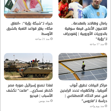
و
ر
و
ق
ك
ب
ر
ا
يامال وهالاند بالمقدمة..
خبراء لـ”شبكة رؤية”: «اتفاق
اللاعبون الأعلى قيمة سوقية
مكة» يغيّر قواعد اللعبة بالشرق
م
بالدوريات الأوروبية | إنفوجراف
الأوسط
لـ”رؤية”
منذ 21 ساعة
منذ 17 ساعة
مراكز البيانات تطرق أبواب
لماذا تصنع إسرائيل صورة مصر
أفريقيا.. والكهرباء تحدد الرابحين
كخطر عسكري.. “ماعت” تكشف
في عصر الذكاء الاصطناعي |
الأسباب | فيديو
دراسة لـ”فاروس”
منذ يومين
منذ يوم واحد