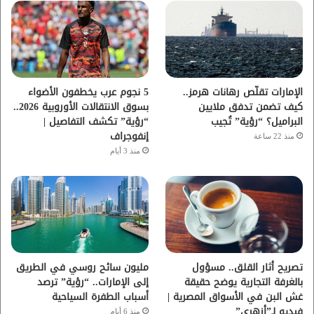
و
ر
و
ق
ك
ب
ر
ا
الإمارات تقلّص رهانات هرمز..
5 نجوم عرب يخطفون الأضواء
كيف تضمن تدفق ملايين
بسوق الانتقالات الأوروبية 2026..
م
البراميل؟ “رؤية” تُجيب
“رؤية” تكشف التفاصيل |
إنفوجراف
منذ 22 ساعة
منذ 3 أيام
تصريح أثار القلق.. مسؤول
مليون سائح روسي في الطريق
بالغرفة التجارية يوضح حقيقة
إلى الإمارات.. “رؤية” ترصد
غش البن في الأسواق المصرية |
أسباب الطفرة السياحية
فيديو لـ”أزهري”
منذ 6 أيام