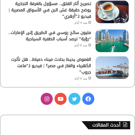
تصريح أثار القلق.. مسؤول بالغرفة التجارية
يوضح حقيقة غش البن في الأسواق المصرية |
فيديو لـ”أزهري”
منذ 4 أيام
مليون سائح روسي في الطريق إلى الإمارات..
“رؤية” ترصد أسباب الطفرة السياحية
منذ 6 أيام
الغموض يحيط بحادث ميناء دمياط.. هل تأثرت
الكهرباء والغاز في مصر؟ | فيديو لـ”ماعت
جروب”
منذ 6 أيام
ف
ت
ي
ا
ي
و
و
ن
س
ي
ت
س
أحدث المقالات
ب
ت
ي
ت