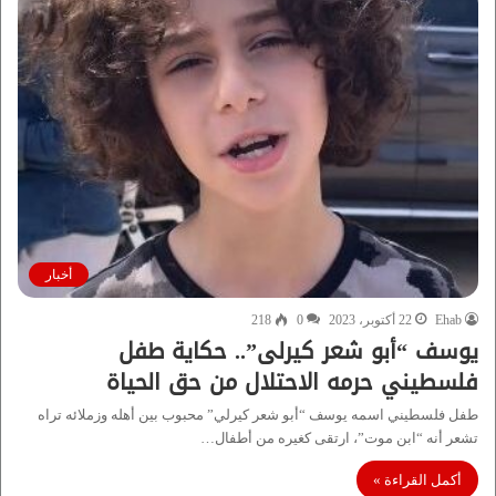
أخبار
Ehab
22 أكتوبر، 2023
0
218
يوسف “أبو شعر كيرلى”.. حكاية طفل
فلسطيني حرمه الاحتلال من حق الحياة
طفل فلسطيني اسمه يوسف “أبو شعر كيرلي” محبوب بين أهله وزملائه تراه
تشعر أنه “ابن موت”، ارتقى كغيره من أطفال…
أكمل القراءة »