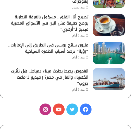
إنفوجراف
منذ يومين
تصريح أثار القلق.. مسؤول بالغرفة التجارية
يوضح حقيقة غش البن في الأسواق المصرية |
فيديو لـ”أزهري”
منذ 3 أيام
مليون سائح روسي في الطريق إلى الإمارات..
“رؤية” ترصد أسباب الطفرة السياحية
منذ 5 أيام
الغموض يحيط بحادث ميناء دمياط.. هل تأثرت
الكهرباء والغاز في مصر؟ | فيديو لـ”ماعت
جروب”
منذ 6 أيام
ف
ت
ي
ا
ي
و
و
ن