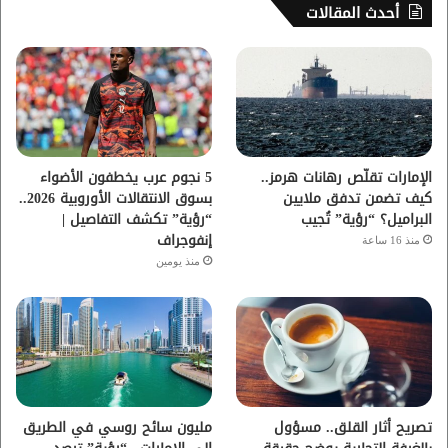
س
ي
ت
س
أحدث المقالات
ب
ت
ي
ت
و
ر
و
ق
ك
ب
ر
ا
الإمارات تقلّص رهانات هرمز..
5 نجوم عرب يخطفون الأضواء
كيف تضمن تدفق ملايين
بسوق الانتقالات الأوروبية 2026..
م
البراميل؟ “رؤية” تُجيب
“رؤية” تكشف التفاصيل |
إنفوجراف
منذ 16 ساعة
منذ يومين
تصريح أثار القلق.. مسؤول
مليون سائح روسي في الطريق