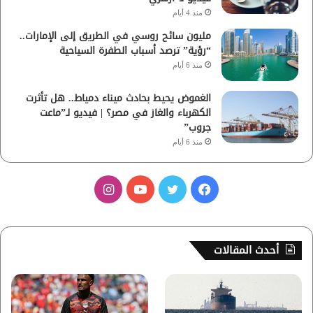
منذ 4 أيام
مليون سائح روسي في الطريق إلى الإمارات..
“رؤية” ترصد أسباب الطفرة السياحية
منذ 6 أيام
الغموض يحيط بحادث ميناء دمياط.. هل تأثرت
الكهرباء والغاز في مصر؟ | فيديو لـ”ماعت
جروب”
منذ 6 أيام
ف
ت
ي
ا
ي
و
و
ن
س
ي
ت
س
أحدث المقالات
ب
ت
ي
ت
و
ر
و
ق