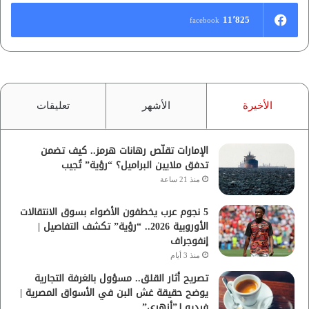
11٬825
facebook
الأخيرة
الأشهر
تعليقات
الإمارات تقلّص رهانات هرمز.. كيف تضمن
تدفق ملايين البراميل؟ “رؤية” تُجيب
منذ 21 ساعة
5 نجوم عرب يخطفون الأضواء بسوق الانتقالات
الأوروبية 2026.. “رؤية” تكشف التفاصيل |
إنفوجراف
منذ 3 أيام
تصريح أثار القلق.. مسؤول بالغرفة التجارية
يوضح حقيقة غش البن في الأسواق المصرية |
فيديو لـ”أزهري”