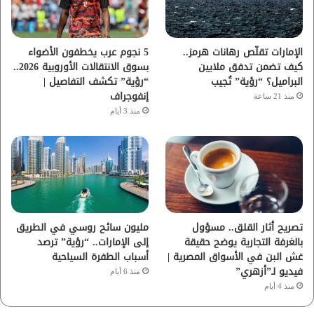
ك
ب
ر
ا
الإمارات تقلّص رهانات هرمز..
5 نجوم عرب يخطفون الأضواء
كيف تضمن تدفق ملايين
بسوق الانتقالات الأوروبية 2026..
م
البراميل؟ “رؤية” تُجيب
“رؤية” تكشف التفاصيل |
إنفوجراف
منذ 21 ساعة
منذ 3 أيام
تصريح أثار القلق.. مسؤول
مليون سائح روسي في الطريق
بالغرفة التجارية يوضح حقيقة
إلى الإمارات.. “رؤية” ترصد
غش البن في الأسواق المصرية |
أسباب الطفرة السياحية
فيديو لـ”أزهري”
منذ 6 أيام
منذ 4 أيام