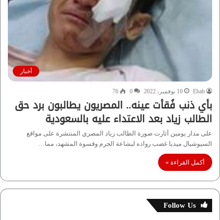
أخبار
Ehab
10 نوفمبر، 2022
0
76
بأي ذنب فُقأت عينه.. المصريون يطالبون برد حق
الطالب زياد بعد الاعتداء عليه بالسعودية
على مدار يومين أثارت صورة الطالب زياد المصري المنتشرة على مواقع
السيوشيال ميديا غضب رواده لبشاعة الجرم وقسوة المشهد، مما…
أكمل القراءة »
Follow Us