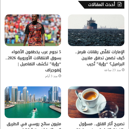
س
ي
ت
س
أحدث المقالات
ب
ت
ي
ت
و
ر
و
ق
ك
ب
ر
ا
الإمارات تقلّص رهانات هرمز..
5 نجوم عرب يخطفون الأضواء
كيف تضمن تدفق ملايين
بسوق الانتقالات الأوروبية 2026..
م
البراميل؟ “رؤية” تُجيب
“رؤية” تكشف التفاصيل |
إنفوجراف
منذ 23 ساعة
منذ 3 أيام
تصريح أثار القلق.. مسؤول
مليون سائح روسي في الطريق