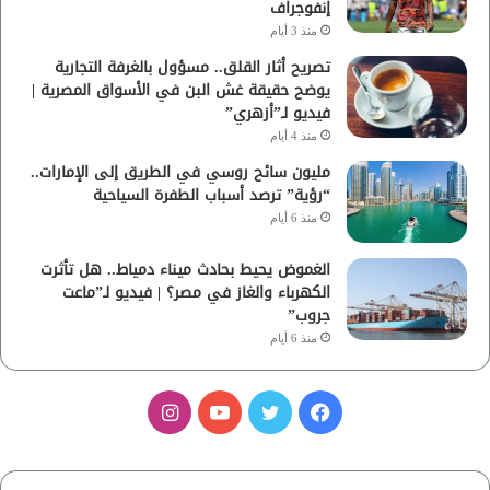
إنفوجراف
منذ 3 أيام
تصريح أثار القلق.. مسؤول بالغرفة التجارية
يوضح حقيقة غش البن في الأسواق المصرية |
فيديو لـ”أزهري”
منذ 4 أيام
مليون سائح روسي في الطريق إلى الإمارات..
“رؤية” ترصد أسباب الطفرة السياحية
منذ 6 أيام
الغموض يحيط بحادث ميناء دمياط.. هل تأثرت
الكهرباء والغاز في مصر؟ | فيديو لـ”ماعت
جروب”
منذ 6 أيام
ف
ت
ي
ا
ي
و
و
ن