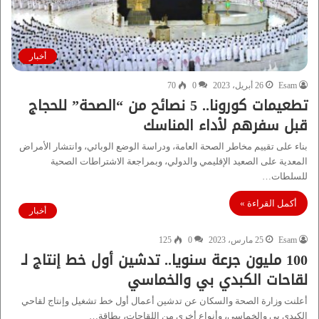
أخبار
Esam
26 أبريل، 2023
0
70
تطعيمات كورونا.. 5 نصائح من “الصحة” للحجاج
قبل سفرهم لأداء المناسك
بناء على تقييم مخاطر الصحة العامة، ودراسة الوضع الوبائي، وانتشار الأمراض
المعدية على الصعيد الإقليمي والدولي، وبمراجعة الاشتراطات الصحية
للسلطات…
أكمل القراءة »
أخبار
Esam
25 مارس، 2023
0
125
100 مليون جرعة سنويا.. تدشين أول خط إنتاج لـ
لقاحات الكبدي بي والخماسي
أعلنت وزارة الصحة والسكان عن تدشين أعمال أول خط تشغيل وإنتاج لقاحي
الكبدي بي والخماسي، وأنواع أخرى من اللقاحات، بطاقة…