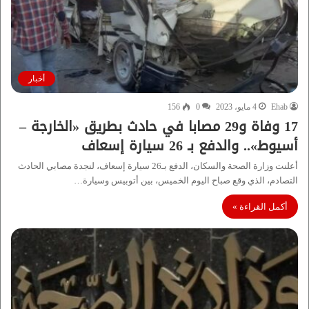
أخبار
Ehab
4 مايو، 2023
0
156
17 وفاة و29 مصابا في حادث بطريق «الخارجة –
أسيوط».. والدفع بـ 26 سيارة إسعاف
أعلنت وزارة الصحة والسكان، الدفع بـ26 سيارة إسعاف، لنجدة مصابي الحادث
التصادم، الذي وقع صباح اليوم الخميس، بين أتوبيس وسيارة…
أكمل القراءة »