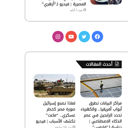
المصرية | فيديو لـ”أزهري”
منذ 5 أيام
ف
ت
ي
ا
ي
و
و
ن
س
ي
ت
س
أحدث المقالات
ب
ت
ي
ت
و
ر
و
ق
ك
ب
ر
مراكز البيانات تطرق
لماذا تصنع إسرائيل
ا
أبواب أفريقيا.. والكهرباء
صورة مصر كخطر
تحدد الرابحين في عصر
عسكري.. “ماعت”
م
الذكاء الاصطناعي |
تكشف الأسباب | فيديو
دراسة لـ”فاروس”
منذ 18 ساعة