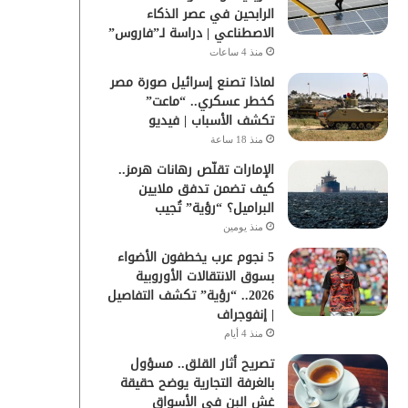
الرابحين في عصر الذكاء
الاصطناعي | دراسة لـ”فاروس”
منذ 4 ساعات
لماذا تصنع إسرائيل صورة مصر
كخطر عسكري.. “ماعت”
تكشف الأسباب | فيديو
منذ 18 ساعة
الإمارات تقلّص رهانات هرمز..
كيف تضمن تدفق ملايين
البراميل؟ “رؤية” تُجيب
منذ يومين
5 نجوم عرب يخطفون الأضواء
بسوق الانتقالات الأوروبية
2026.. “رؤية” تكشف التفاصيل
| إنفوجراف
منذ 4 أيام
تصريح أثار القلق.. مسؤول
بالغرفة التجارية يوضح حقيقة
غش البن في الأسواق