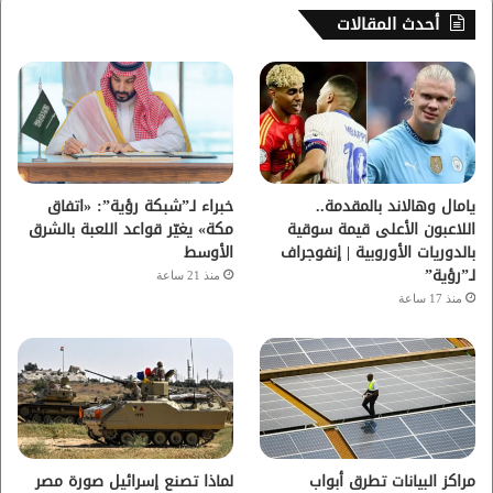
س
ي
ت
س
أحدث المقالات
ب
ت
ي
ت
و
ر
و
ق
ك
ب
ر
ا
يامال وهالاند بالمقدمة..
خبراء لـ”شبكة رؤية”: «اتفاق
اللاعبون الأعلى قيمة سوقية
مكة» يغيّر قواعد اللعبة بالشرق
م
بالدوريات الأوروبية | إنفوجراف
الأوسط
لـ”رؤية”
منذ 21 ساعة
منذ 17 ساعة
مراكز البيانات تطرق أبواب
لماذا تصنع إسرائيل صورة مصر