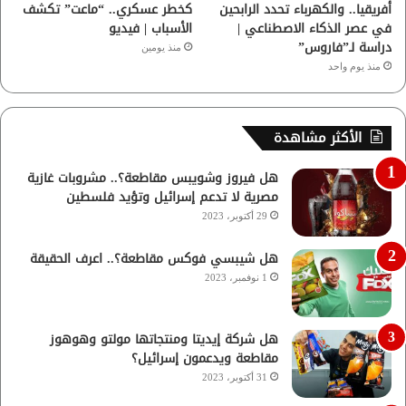
أفريقيا.. والكهرباء تحدد الرابحين
كخطر عسكري.. “ماعت” تكشف
في عصر الذكاء الاصطناعي |
الأسباب | فيديو
دراسة لـ”فاروس”
منذ يومين
منذ يوم واحد
الأكثر مشاهدة
هل فيروز وشويبس مقاطعة؟.. مشروبات غازية
مصرية لا تدعم إسرائيل وتؤيد فلسطين
29 أكتوبر، 2023
هل شيبسي فوكس مقاطعة؟.. اعرف الحقيقة
1 نوفمبر، 2023
هل شركة إيديتا ومنتجاتها مولتو وهوهوز
مقاطعة ويدعمون إسرائيل؟
31 أكتوبر، 2023