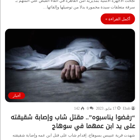
نجحت الأجهزة الأمنية بمديرية أمن القاهرة في القاء القبض علي المتهم بـ
سرقة متعلقات سيدة مخمورة بدلا من توصيلها وإلقائها…
أكمل القراءة »
أخبار
Ehab
17 مايو، 2023
0
142
“رفضوا يناسبوه”.. مقتل شاب وإصابة شقيقته
على يد ابن عمهما في سوهاج
شهدت قرية عنيبس بسوهاج، إقدام شاب على قتل ابن عمه وإصابة شقيقته