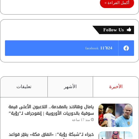
أكمل القراءة »
Follow Us
11٬824
facebook
الأخيرة
الأشهر
تعليقات
يامال وهالاند بالمقدمة.. اللاعبون الأعلى قيمة
سوقية بالدوريات الأوروبية | إنفوجراف لـ”رؤية”
منذ 17 ساعة
خبراء لـ”شبكة رؤية”: «اتفاق مكة» يغيّر قواعد