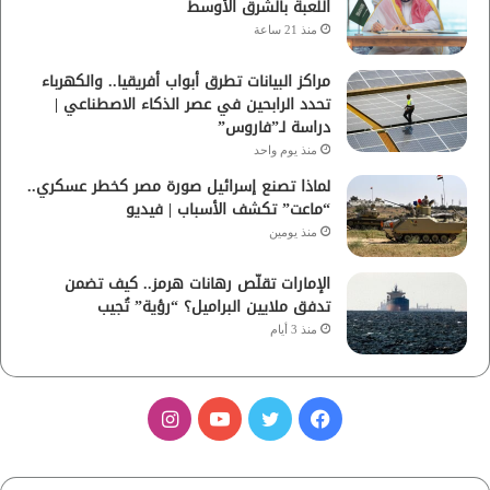
اللعبة بالشرق الأوسط
منذ 21 ساعة
مراكز البيانات تطرق أبواب أفريقيا.. والكهرباء
تحدد الرابحين في عصر الذكاء الاصطناعي |
دراسة لـ”فاروس”
منذ يوم واحد
لماذا تصنع إسرائيل صورة مصر كخطر عسكري..
“ماعت” تكشف الأسباب | فيديو
منذ يومين
الإمارات تقلّص رهانات هرمز.. كيف تضمن
تدفق ملايين البراميل؟ “رؤية” تُجيب
منذ 3 أيام
ف
ت
ي
ا
ي
و
و
ن