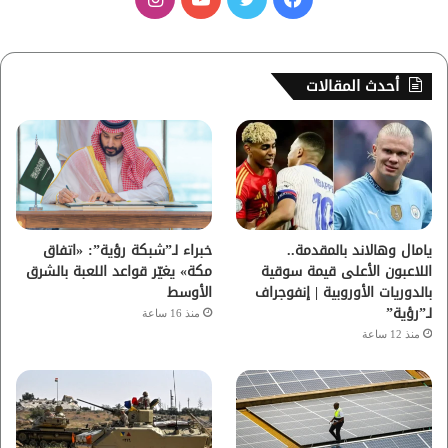
ي
و
و
ن
س
ي
ت
س
أحدث المقالات
ب
ت
ي
ت
و
ر
و
ق
ك
ب
ر
ا
يامال وهالاند بالمقدمة..
خبراء لـ”شبكة رؤية”: «اتفاق
اللاعبون الأعلى قيمة سوقية
مكة» يغيّر قواعد اللعبة بالشرق
م
بالدوريات الأوروبية | إنفوجراف
الأوسط
لـ”رؤية”
منذ 16 ساعة
منذ 12 ساعة