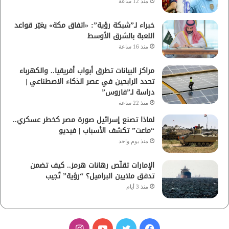
منذ 12 ساعة
خبراء لـ”شبكة رؤية”: «اتفاق مكة» يغيّر قواعد
اللعبة بالشرق الأوسط
منذ 16 ساعة
مراكز البيانات تطرق أبواب أفريقيا.. والكهرباء
تحدد الرابحين في عصر الذكاء الاصطناعي |
دراسة لـ”فاروس”
منذ 22 ساعة
لماذا تصنع إسرائيل صورة مصر كخطر عسكري..
“ماعت” تكشف الأسباب | فيديو
منذ يوم واحد
الإمارات تقلّص رهانات هرمز.. كيف تضمن
تدفق ملايين البراميل؟ “رؤية” تُجيب
منذ 3 أيام
ف
ت
ي
ا