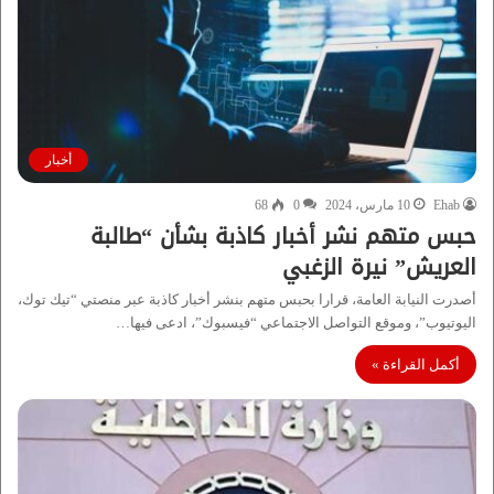
أخبار
Ehab
10 مارس، 2024
0
68
حبس متهم نشر أخبار كاذبة بشأن “طالبة
العريش” نيرة الزغبي
أصدرت النيابة العامة، قرارا بحبس متهم بنشر أخبار كاذبة عبر منصتي “تيك توك،
اليوتيوب”، وموقع التواصل الاجتماعي “فيسبوك”، ادعى فيها…
أكمل القراءة »