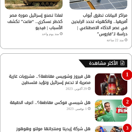
مراكز البيانات تطرق أبواب
لماذا تصنع إسرائيل صورة مصر
أفريقيا.. والكهرباء تحدد الرابحين
كخطر عسكري.. “ماعت” تكشف
في عصر الذكاء الاصطناعي |
الأسباب | فيديو
دراسة لـ”فاروس”
منذ يوم واحد
منذ 22 ساعة
الأكثر مشاهدة
هل فيروز وشويبس مقاطعة؟.. مشروبات غازية
مصرية لا تدعم إسرائيل وتؤيد فلسطين
29 أكتوبر، 2023
هل شيبسي فوكس مقاطعة؟.. اعرف الحقيقة
1 نوفمبر، 2023
هل شركة إيديتا ومنتجاتها مولتو وهوهوز