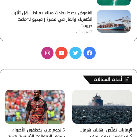
الغموض يحيط بحادث ميناء دمياط.. هل تأثرت
الكهرباء والغاز في مصر؟ | فيديو لـ”ماعت
جروب”
منذ 5 أيام
ف
ت
ي
ا
ي
و
و
ن
س
ي
ت
س
أحدث المقالات
ب
ت
ي
ت
و
ر
و
ق
ك
ب
ر
ا
الإمارات تقلّص رهانات هرمز..
5 نجوم عرب يخطفون الأضواء
كيف تضمن تدفق ملايين
بسوق الانتقالات الأوروبية 2026..