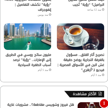
م
البراميل؟ “رؤية” تُجيب
“رؤية” تكشف التفاصيل |
إنفوجراف
منذ 12 ساعة
منذ يومين
تصريح أثار القلق.. مسؤول
مليون سائح روسي في الطريق
بالغرفة التجارية يوضح حقيقة
إلى الإمارات.. “رؤية” ترصد
غش البن في الأسواق المصرية |
أسباب الطفرة السياحية
فيديو لـ”أزهري”
منذ 5 أيام
منذ 3 أيام
الأكثر مشاهدة
هل فيروز وشويبس مقاطعة؟.. مشروبات غازية