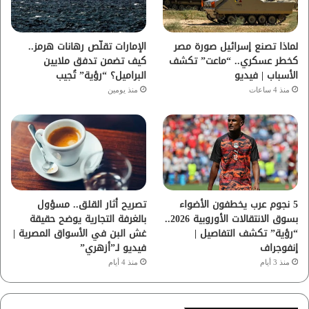
ك
ب
ر
ا
لماذا تصنع إسرائيل صورة مصر
الإمارات تقلّص رهانات هرمز..
كخطر عسكري.. “ماعت” تكشف
كيف تضمن تدفق ملايين
م
الأسباب | فيديو
البراميل؟ “رؤية” تُجيب
منذ 4 ساعات
منذ يومين
5 نجوم عرب يخطفون الأضواء
تصريح أثار القلق.. مسؤول
بسوق الانتقالات الأوروبية 2026..
بالغرفة التجارية يوضح حقيقة
“رؤية” تكشف التفاصيل |
غش البن في الأسواق المصرية |
إنفوجراف
فيديو لـ”أزهري”
منذ 3 أيام
منذ 4 أيام