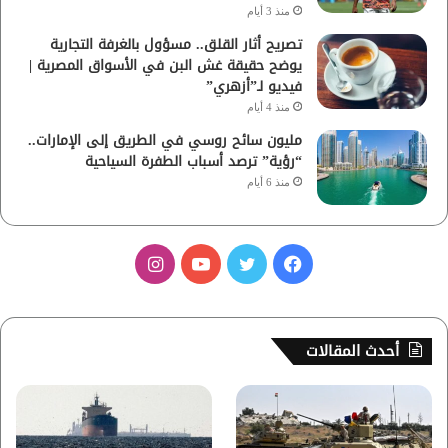
منذ 3 أيام
تصريح أثار القلق.. مسؤول بالغرفة التجارية
يوضح حقيقة غش البن في الأسواق المصرية |
فيديو لـ”أزهري”
منذ 4 أيام
مليون سائح روسي في الطريق إلى الإمارات..
“رؤية” ترصد أسباب الطفرة السياحية
منذ 6 أيام
ف
ت
ي
ا
ي
و
و
ن
س
ي
ت
س
أحدث المقالات
ب
ت
ي
ت
و
ر
و
ق