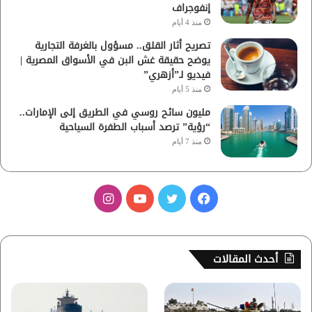
إنفوجراف
منذ 4 أيام
تصريح أثار القلق.. مسؤول بالغرفة التجارية
يوضح حقيقة غش البن في الأسواق المصرية |
فيديو لـ”أزهري”
منذ 5 أيام
مليون سائح روسي في الطريق إلى الإمارات..
“رؤية” ترصد أسباب الطفرة السياحية
منذ 7 أيام
ف
ت
ي
ا
ي
و
و
ن
س
ي
ت
س
أحدث المقالات
ب
ت
ي
ت
و
ر
و
ق