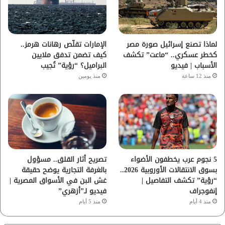
ك
ب
ر
ا
لماذا تصنع إسرائيل صورة مصر
الإمارات تقلّص رهانات هرمز..
كخطر عسكري.. “ماعت” تكشف
كيف تضمن تدفق ملايين
م
الأسباب | فيديو
البراميل؟ “رؤية” تُجيب
منذ 12 ساعة
منذ يومين
5 نجوم عرب يخطفون الأضواء
تصريح أثار القلق.. مسؤول
بسوق الانتقالات الأوروبية 2026..
بالغرفة التجارية يوضح حقيقة
“رؤية” تكشف التفاصيل |
غش البن في الأسواق المصرية |
إنفوجراف
فيديو لـ”أزهري”
منذ 4 أيام
منذ 5 أيام