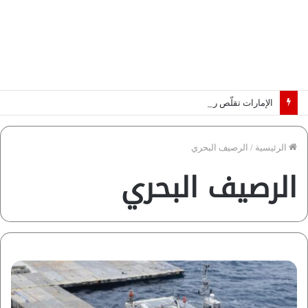
الإمارات تقلّص رهانات هرمز.. كيف تضمن تدفق ملايين البراميل؟ “رؤية” تُجيب
الرئيسية
/
الرصيف البحري
الرصيف البحري