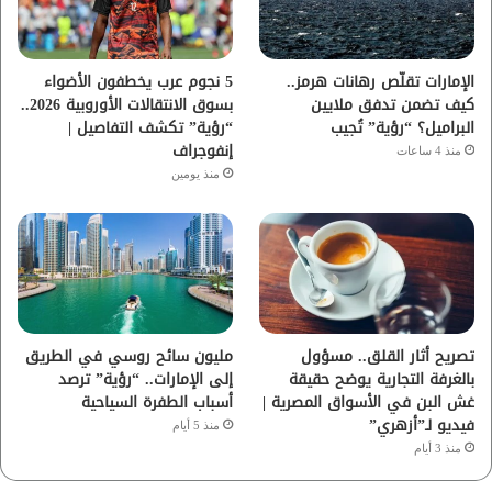
ك
ب
ر
ا
الإمارات تقلّص رهانات هرمز..
5 نجوم عرب يخطفون الأضواء
كيف تضمن تدفق ملايين
بسوق الانتقالات الأوروبية 2026..
م
البراميل؟ “رؤية” تُجيب
“رؤية” تكشف التفاصيل |
إنفوجراف
منذ 4 ساعات
منذ يومين
تصريح أثار القلق.. مسؤول
مليون سائح روسي في الطريق
بالغرفة التجارية يوضح حقيقة
إلى الإمارات.. “رؤية” ترصد
غش البن في الأسواق المصرية |
أسباب الطفرة السياحية
فيديو لـ”أزهري”
منذ 5 أيام
منذ 3 أيام