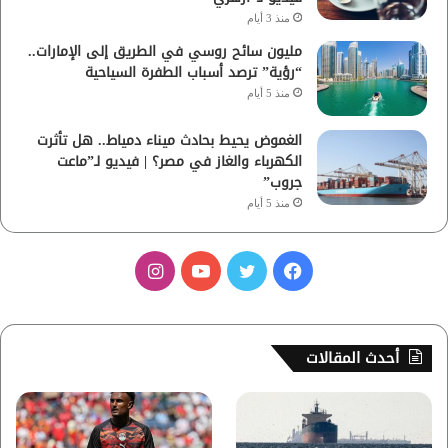
منذ 3 أيام
مليون سائح روسي في الطريق إلى الإمارات..
“رؤية” ترصد أسباب الطفرة السياحية
منذ 5 أيام
الغموض يحيط بحادث ميناء دمياط.. هل تأثرت
الكهرباء والغاز في مصر؟ | فيديو لـ”ماعت
جروب”
منذ 5 أيام
ف
ت
ي
ا
ي
و
و
ن
س
ي
ت
س
أحدث المقالات
ب
ت
ي
ت
و
ر
و
ق