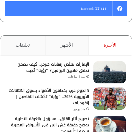
11٬828
facebook
الأخيرة
الأشهر
تعليقات
الإمارات تقلّص رهانات هرمز.. كيف تضمن
تدفق ملايين البراميل؟ “رؤية” تُجيب
منذ 4 ساعات
5 نجوم عرب يخطفون الأضواء بسوق الانتقالات
الأوروبية 2026.. “رؤية” تكشف التفاصيل |
إنفوجراف
منذ يومين
تصريح أثار القلق.. مسؤول بالغرفة التجارية
يوضح حقيقة غش البن في الأسواق المصرية |
فيديو لـ”أزهري”