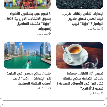
ك
ب
ر
ا
الإمارات تقلّص رهانات هرمز..
5 نجوم عرب يخطفون الأضواء
كيف تضمن تدفق ملايين
بسوق الانتقالات الأوروبية 2026..
م
البراميل؟ “رؤية” تُجيب
“رؤية” تكشف التفاصيل |
إنفوجراف
منذ ساعتين
منذ يومين
تصريح أثار القلق.. مسؤول
مليون سائح روسي في الطريق
بالغرفة التجارية يوضح حقيقة
إلى الإمارات.. “رؤية” ترصد
غش البن في الأسواق المصرية |
أسباب الطفرة السياحية
فيديو لـ”أزهري”
منذ 5 أيام
منذ 3 أيام