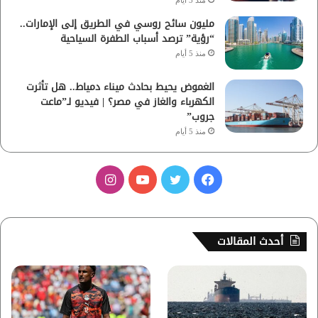
منذ 3 أيام
مليون سائح روسي في الطريق إلى الإمارات..
“رؤية” ترصد أسباب الطفرة السياحية
منذ 5 أيام
الغموض يحيط بحادث ميناء دمياط.. هل تأثرت
الكهرباء والغاز في مصر؟ | فيديو لـ”ماعت
جروب”
منذ 5 أيام
ف
ت
ي
ا
ي
و
و
ن
س
ي
ت
س
أحدث المقالات
ب
ت
ي
ت
و
ر
و
ق