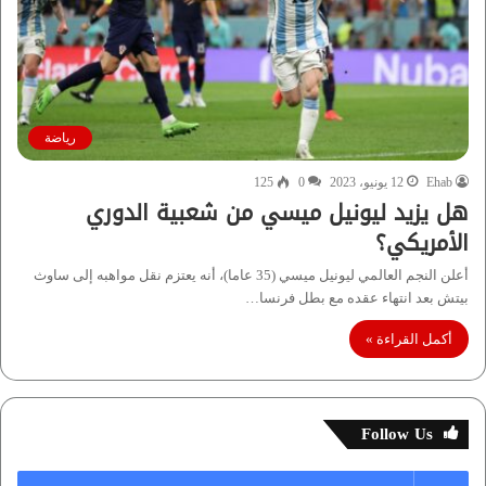
رياضة
Ehab
12 يونيو، 2023
0
125
هل يزيد ليونيل ميسي من شعبية الدوري
الأمريكي؟
أعلن النجم العالمي ليونيل ميسي (35 عاما)، أنه يعتزم نقل مواهبه إلى ساوث
بيتش بعد انتهاء عقده مع بطل فرنسا…
أكمل القراءة »
Follow Us