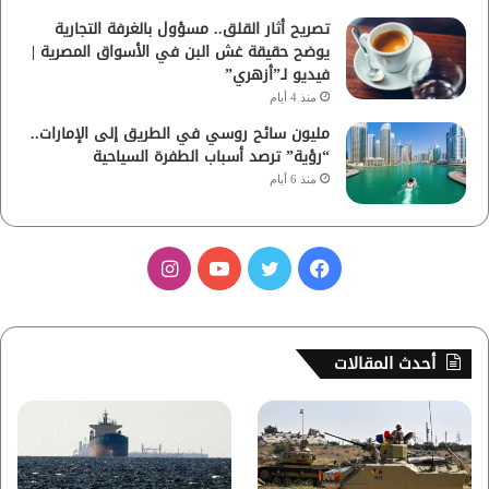
تصريح أثار القلق.. مسؤول بالغرفة التجارية
يوضح حقيقة غش البن في الأسواق المصرية |
فيديو لـ”أزهري”
منذ 4 أيام
مليون سائح روسي في الطريق إلى الإمارات..
“رؤية” ترصد أسباب الطفرة السياحية
منذ 6 أيام
ف
ت
ي
ا
ي
و
و
ن
س
ي
ت
س
أحدث المقالات
ب
ت
ي
ت
و
ر
و
ق
ك
ب
ر