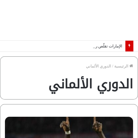
الإمارات تقلّص رهانات هرمز.. كيف تضمن تدفق ملايين البراميل؟ “رؤية” تُجيب
الرئيسية
/
الدوري الألماني
الدوري الألماني