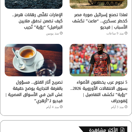
ا
لماذا تصنع إسرائيل صورة مصر
الإمارات تقلّص رهانات هرمز..
كخطر عسكري.. “ماعت” تكشف
كيف تضمن تدفق ملايين
م
الأسباب | فيديو
البراميل؟ “رؤية” تُجيب
منذ 9 ساعات
منذ يومين
5 نجوم عرب يخطفون الأضواء
تصريح أثار القلق.. مسؤول
بسوق الانتقالات الأوروبية 2026..
بالغرفة التجارية يوضح حقيقة
“رؤية” تكشف التفاصيل |
غش البن في الأسواق المصرية |
إنفوجراف
فيديو لـ”أزهري”
منذ 3 أيام
منذ 4 أيام
الأكثر مشاهدة