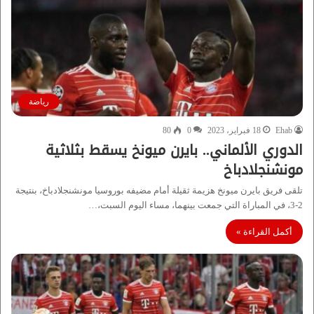
رياضة
Ehab
18 فبراير، 2023
0
80
الدوري الألماني.. بايرن ميونخ يسقط بثلاثية
مونشنجلادباخ
تلقى فريق بايرن ميونخ هزيمة ثقيلة أمام مضيفه بوروسيا مونشنجلادباخ، بنتيجة
2-3، في المباراة التي جمعت بينهما، مساء اليوم السبت،…
أكمل القراءة »