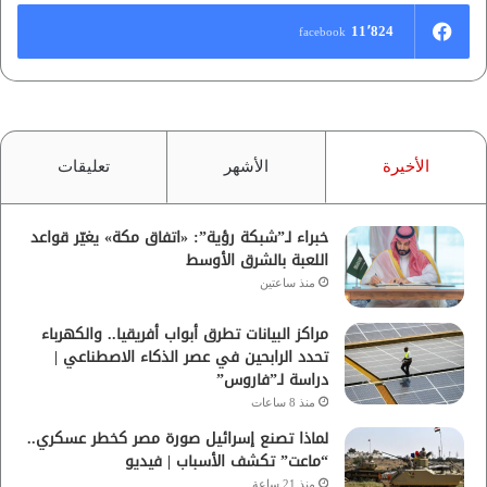
11٬824
facebook
الأخيرة
الأشهر
تعليقات
خبراء لـ”شبكة رؤية”: «اتفاق مكة» يغيّر قواعد
اللعبة بالشرق الأوسط
منذ ساعتين
مراكز البيانات تطرق أبواب أفريقيا.. والكهرباء
تحدد الرابحين في عصر الذكاء الاصطناعي |
دراسة لـ”فاروس”
منذ 8 ساعات
لماذا تصنع إسرائيل صورة مصر كخطر عسكري..
“ماعت” تكشف الأسباب | فيديو
منذ 21 ساعة