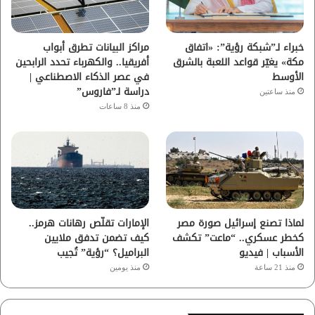
ك
ب
ر
ا
خبراء لـ”شبكة رؤية”: «اتفاق
مراكز البيانات تطرق أبواب
مكة» يغيّر قواعد اللعبة بالشرق
أفريقيا.. والكهرباء تحدد الرابحين
م
الأوسط
في عصر الذكاء الاصطناعي |
دراسة لـ”فاروس”
منذ ساعتين
منذ 8 ساعات
لماذا تصنع إسرائيل صورة مصر
الإمارات تقلّص رهانات هرمز..
كخطر عسكري.. “ماعت” تكشف
كيف تضمن تدفق ملايين
الأسباب | فيديو
البراميل؟ “رؤية” تُجيب
منذ 21 ساعة
منذ يومين