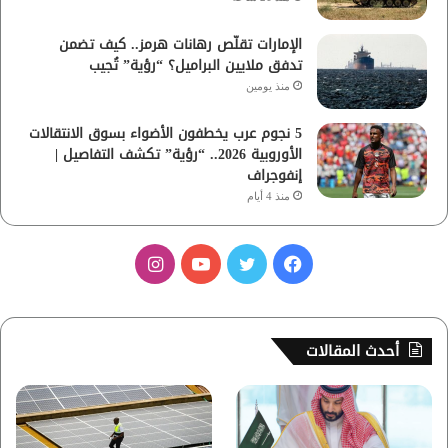
الإمارات تقلّص رهانات هرمز.. كيف تضمن
تدفق ملايين البراميل؟ “رؤية” تُجيب
منذ يومين
5 نجوم عرب يخطفون الأضواء بسوق الانتقالات
الأوروبية 2026.. “رؤية” تكشف التفاصيل |
إنفوجراف
منذ 4 أيام
ف
ت
ي
ا
ي
و
و
ن
س
ي
ت
س
أحدث المقالات
ب
ت
ي
ت
و
ر
و
ق