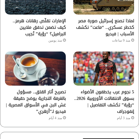
ك
ب
ر
ا
لماذا تصنع إسرائيل صورة مصر
الإمارات تقلّص رهانات هرمز..
كخطر عسكري.. “ماعت” تكشف
كيف تضمن تدفق ملايين
م
الأسباب | فيديو
البراميل؟ “رؤية” تُجيب
منذ 9 ساعات
منذ يومين
5 نجوم عرب يخطفون الأضواء
تصريح أثار القلق.. مسؤول
بسوق الانتقالات الأوروبية 2026..
بالغرفة التجارية يوضح حقيقة
“رؤية” تكشف التفاصيل |
غش البن في الأسواق المصرية |
إنفوجراف
فيديو لـ”أزهري”
منذ 3 أيام
منذ 4 أيام