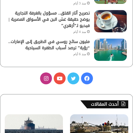
منذ 3 أيام
تصريح أثار القلق.. مسؤول بالغرفة التجارية
يوضح حقيقة غش البن في الأسواق المصرية |
فيديو لـ”أزهري”
منذ 4 أيام
مليون سائح روسي في الطريق إلى الإمارات..
“رؤية” ترصد أسباب الطفرة السياحية
منذ 6 أيام
ف
ت
ي
ا
ي
و
و
ن
س
ي
ت
س
أحدث المقالات
ب
ت
ي
ت
و
ر
و
ق