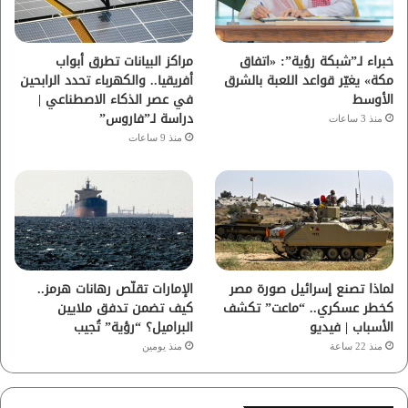
ك
ب
ر
ا
خبراء لـ”شبكة رؤية”: «اتفاق
مراكز البيانات تطرق أبواب
مكة» يغيّر قواعد اللعبة بالشرق
أفريقيا.. والكهرباء تحدد الرابحين
م
الأوسط
في عصر الذكاء الاصطناعي |
دراسة لـ”فاروس”
منذ 3 ساعات
منذ 9 ساعات
لماذا تصنع إسرائيل صورة مصر
الإمارات تقلّص رهانات هرمز..
كخطر عسكري.. “ماعت” تكشف
كيف تضمن تدفق ملايين
الأسباب | فيديو
البراميل؟ “رؤية” تُجيب
منذ 22 ساعة
منذ يومين