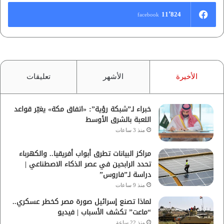
11٬824
facebook
الأخيرة
الأشهر
تعليقات
خبراء لـ”شبكة رؤية”: «اتفاق مكة» يغيّر قواعد
اللعبة بالشرق الأوسط
منذ 3 ساعات
مراكز البيانات تطرق أبواب أفريقيا.. والكهرباء
تحدد الرابحين في عصر الذكاء الاصطناعي |
دراسة لـ”فاروس”
منذ 9 ساعات
لماذا تصنع إسرائيل صورة مصر كخطر عسكري..
“ماعت” تكشف الأسباب | فيديو
منذ 22 ساعة