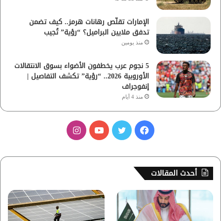
الإمارات تقلّص رهانات هرمز.. كيف تضمن
تدفق ملايين البراميل؟ “رؤية” تُجيب
منذ يومين
5 نجوم عرب يخطفون الأضواء بسوق الانتقالات
الأوروبية 2026.. “رؤية” تكشف التفاصيل |
إنفوجراف
منذ 4 أيام
ف
ت
ي
ا
ي
و
و
ن
س
ي
ت
س
أحدث المقالات
ب
ت
ي
ت
و
ر
و
ق