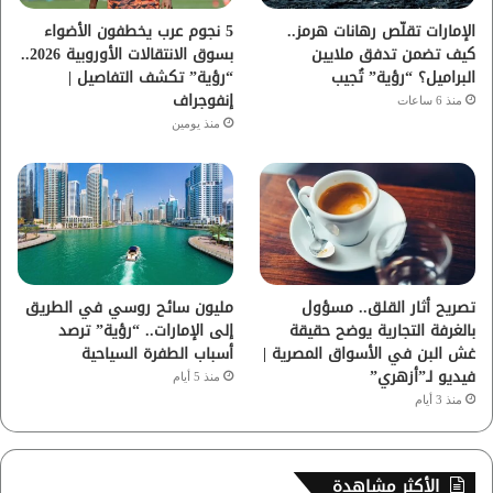
ا
الإمارات تقلّص رهانات هرمز..
5 نجوم عرب يخطفون الأضواء
كيف تضمن تدفق ملايين
بسوق الانتقالات الأوروبية 2026..
م
البراميل؟ “رؤية” تُجيب
“رؤية” تكشف التفاصيل |
إنفوجراف
منذ 6 ساعات
منذ يومين
تصريح أثار القلق.. مسؤول
مليون سائح روسي في الطريق
بالغرفة التجارية يوضح حقيقة
إلى الإمارات.. “رؤية” ترصد
غش البن في الأسواق المصرية |
أسباب الطفرة السياحية
فيديو لـ”أزهري”
منذ 5 أيام
منذ 3 أيام
الأكثر مشاهدة