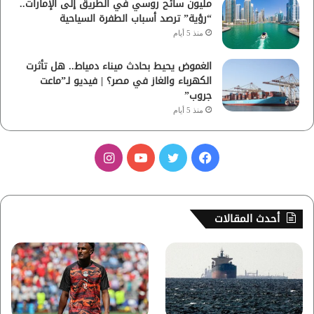
مليون سائح روسي في الطريق إلى الإمارات..
“رؤية” ترصد أسباب الطفرة السياحية
منذ 5 أيام
الغموض يحيط بحادث ميناء دمياط.. هل تأثرت
الكهرباء والغاز في مصر؟ | فيديو لـ”ماعت
جروب”
منذ 5 أيام
ف
ت
ي
ا
ي
و
و
ن
س
ي
ت
س
أحدث المقالات
ب
ت
ي
ت
و
ر
و
ق
ك
ب
ر