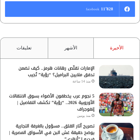
11٬828
facebook
الأخيرة
الأشهر
تعليقات
الإمارات تقلّص رهانات هرمز.. كيف تضمن
تدفق ملايين البراميل؟ “رؤية” تُجيب
منذ 14 ساعة
5 نجوم عرب يخطفون الأضواء بسوق الانتقالات
الأوروبية 2026.. “رؤية” تكشف التفاصيل |
إنفوجراف
منذ يومين
تصريح أثار القلق.. مسؤول بالغرفة التجارية
يوضح حقيقة غش البن في الأسواق المصرية |
فيديو لـ”أزهري”