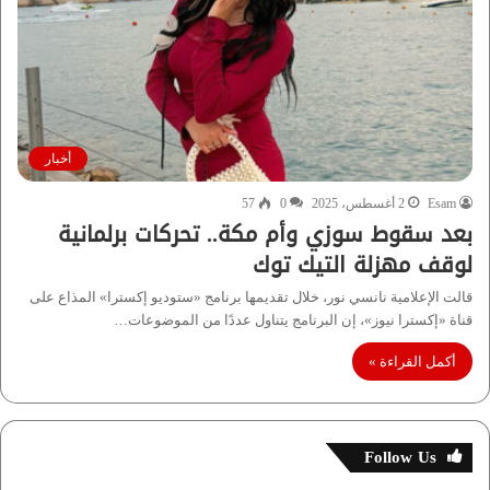
أخبار
Esam
2 أغسطس، 2025
0
57
بعد سقوط سوزي وأم مكة.. تحركات برلمانية
لوقف مهزلة التيك توك
قالت الإعلامية نانسي نور، خلال تقديمها برنامج «ستوديو إكسترا» المذاع على
قناة «إكسترا نيوز»، إن البرنامج يتناول عددًا من الموضوعات…
أكمل القراءة »
Follow Us