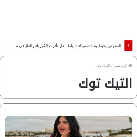
الغموض يحيط بحادث ميناء دمياط.. هل تأثرت الكهرباء والغاز في مصر؟ | فيديو لـ”ماعت جروب”
الرئيسية
/
التيك توك
التيك توك