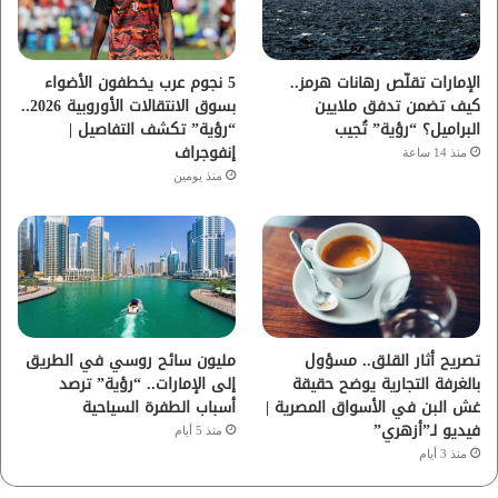
ك
ب
ر
ا
الإمارات تقلّص رهانات هرمز..
5 نجوم عرب يخطفون الأضواء
كيف تضمن تدفق ملايين
بسوق الانتقالات الأوروبية 2026..
م
البراميل؟ “رؤية” تُجيب
“رؤية” تكشف التفاصيل |
إنفوجراف
منذ 14 ساعة
منذ يومين
تصريح أثار القلق.. مسؤول
مليون سائح روسي في الطريق
بالغرفة التجارية يوضح حقيقة
إلى الإمارات.. “رؤية” ترصد
غش البن في الأسواق المصرية |
أسباب الطفرة السياحية
فيديو لـ”أزهري”
منذ 5 أيام
منذ 3 أيام