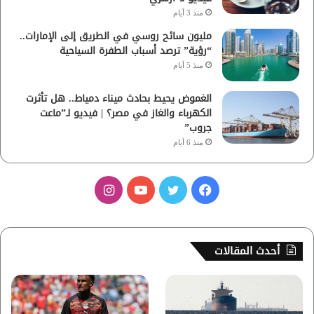
منذ 3 أيام
مليون سائح روسي في الطريق إلى الإمارات..
“رؤية” ترصد أسباب الطفرة السياحية
منذ 5 أيام
الغموض يحيط بحادث ميناء دمياط.. هل تأثرت
الكهرباء والغاز في مصر؟ | فيديو لـ”ماعت
جروب”
منذ 6 أيام
ف
ت
ي
ا
ي
و
و
ن
س
ي
ت
س
أحدث المقالات
ب
ت
ي
ت
و
ر
و
ق