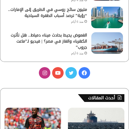
منذ 4 أيام
مليون سائح روسي في الطريق إلى الإمارات..
“رؤية” ترصد أسباب الطفرة السياحية
منذ 6 أيام
الغموض يحيط بحادث ميناء دمياط.. هل تأثرت
الكهرباء والغاز في مصر؟ | فيديو لـ”ماعت
جروب”
منذ 6 أيام
ف
ت
ي
ا
ي
و
و
ن
س
ي
ت
س
أحدث المقالات
ب
ت
ي
ت
و
ر
و
ق