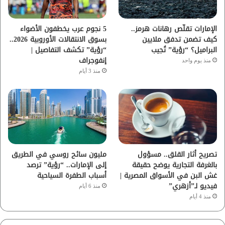
ك
ب
ر
ا
الإمارات تقلّص رهانات هرمز..
5 نجوم عرب يخطفون الأضواء
كيف تضمن تدفق ملايين
بسوق الانتقالات الأوروبية 2026..
م
البراميل؟ “رؤية” تُجيب
“رؤية” تكشف التفاصيل |
إنفوجراف
منذ يوم واحد
منذ 3 أيام
تصريح أثار القلق.. مسؤول
مليون سائح روسي في الطريق
بالغرفة التجارية يوضح حقيقة
إلى الإمارات.. “رؤية” ترصد
غش البن في الأسواق المصرية |
أسباب الطفرة السياحية
فيديو لـ”أزهري”
منذ 6 أيام
منذ 4 أيام