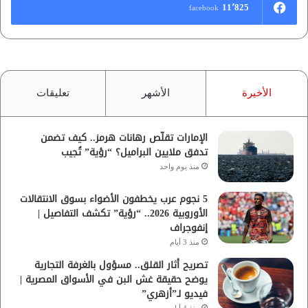
11٬825
facebook
الأخيرة
الأشهر
تعليقات
الإمارات تقلّص رهانات هرمز.. كيف تضمن
تدفق ملايين البراميل؟ “رؤية” تُجيب
منذ يوم واحد
5 نجوم عرب يخطفون الأضواء بسوق الانتقالات
الأوروبية 2026.. “رؤية” تكشف التفاصيل |
إنفوجراف
منذ 3 أيام
تصريح أثار القلق.. مسؤول بالغرفة التجارية
يوضح حقيقة غش البن في الأسواق المصرية |
فيديو لـ”أزهري”