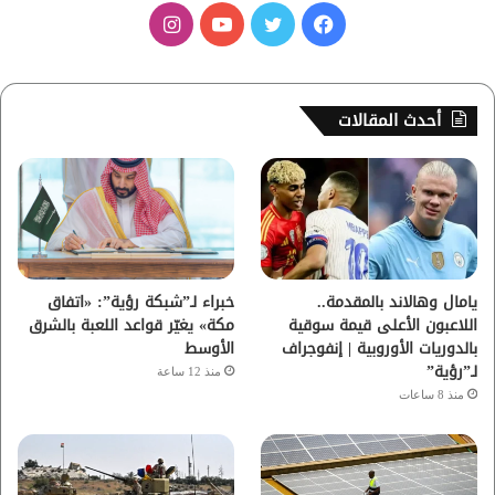
ف
ت
ي
ا
ي
و
و
ن
س
ي
ت
س
أحدث المقالات
ب
ت
ي
ت
و
ر
و
ق
ك
ب
ر
ا
يامال وهالاند بالمقدمة..
خبراء لـ”شبكة رؤية”: «اتفاق
اللاعبون الأعلى قيمة سوقية
مكة» يغيّر قواعد اللعبة بالشرق
م
بالدوريات الأوروبية | إنفوجراف
الأوسط
لـ”رؤية”
منذ 12 ساعة
منذ 8 ساعات