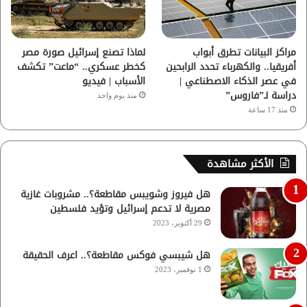
مراكز البيانات تطرق أبواب
لماذا تصنع إسرائيل صورة مصر
أفريقيا.. والكهرباء تحدد الرابحين
كخطر عسكري.. “ماعت” تكشف
في عصر الذكاء الاصطناعي |
الأسباب | فيديو
دراسة لـ”فاروس”
منذ يوم واحد
منذ 17 ساعة
الأكثر مشاهدة
هل فيروز وشويبس مقاطعة؟.. مشروبات غازية
مصرية لا تدعم إسرائيل وتؤيد فلسطين
29 أكتوبر، 2023
هل شيبسي فوكس مقاطعة؟.. اعرف الحقيقة
1 نوفمبر، 2023