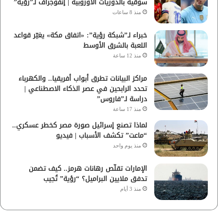
سوقية بالدوريات الأوروبية | إنفوجراف لـ”رؤية”
منذ 8 ساعات
خبراء لـ”شبكة رؤية”: «اتفاق مكة» يغيّر قواعد
اللعبة بالشرق الأوسط
منذ 12 ساعة
مراكز البيانات تطرق أبواب أفريقيا.. والكهرباء
تحدد الرابحين في عصر الذكاء الاصطناعي |
دراسة لـ”فاروس”
منذ 17 ساعة
لماذا تصنع إسرائيل صورة مصر كخطر عسكري..
“ماعت” تكشف الأسباب | فيديو
منذ يوم واحد
الإمارات تقلّص رهانات هرمز.. كيف تضمن
تدفق ملايين البراميل؟ “رؤية” تُجيب
منذ 3 أيام