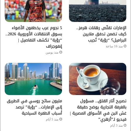
و
ر
و
ق
ك
ب
ر
ا
الإمارات تقلّص رهانات هرمز..
5 نجوم عرب يخطفون الأضواء
كيف تضمن تدفق ملايين
بسوق الانتقالات الأوروبية 2026..
م
البراميل؟ “رؤية” تُجيب
“رؤية” تكشف التفاصيل |
إنفوجراف
منذ 16 ساعة
منذ يومين
تصريح أثار القلق.. مسؤول
مليون سائح روسي في الطريق
بالغرفة التجارية يوضح حقيقة
إلى الإمارات.. “رؤية” ترصد
غش البن في الأسواق المصرية |
أسباب الطفرة السياحية
فيديو لـ”أزهري”
منذ 5 أيام
منذ 3 أيام