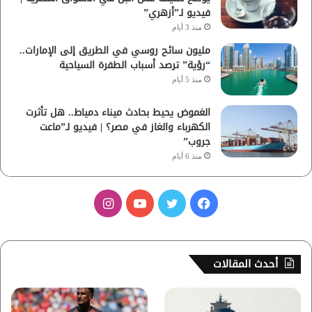
فيديو لـ”أزهري”
منذ 3 أيام
مليون سائح روسي في الطريق إلى الإمارات..
“رؤية” ترصد أسباب الطفرة السياحية
منذ 5 أيام
الغموض يحيط بحادث ميناء دمياط.. هل تأثرت
الكهرباء والغاز في مصر؟ | فيديو لـ”ماعت
جروب”
منذ 6 أيام
ف
ت
ي
ا
ي
و
و
ن
س
ي
ت
س
أحدث المقالات
ب
ت
ي
ت