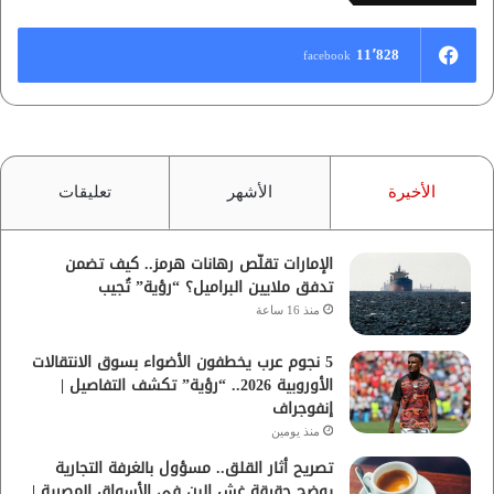
11٬828
facebook
الأخيرة
الأشهر
تعليقات
الإمارات تقلّص رهانات هرمز.. كيف تضمن
تدفق ملايين البراميل؟ “رؤية” تُجيب
منذ 16 ساعة
5 نجوم عرب يخطفون الأضواء بسوق الانتقالات
الأوروبية 2026.. “رؤية” تكشف التفاصيل |
إنفوجراف
منذ يومين
تصريح أثار القلق.. مسؤول بالغرفة التجارية
يوضح حقيقة غش البن في الأسواق المصرية |