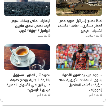
ك
ب
ر
ا
لماذا تصنع إسرائيل صورة مصر
الإمارات تقلّص رهانات هرمز..
كخطر عسكري.. “ماعت” تكشف
كيف تضمن تدفق ملايين
م
الأسباب | فيديو
البراميل؟ “رؤية” تُجيب
منذ 7 ساعات
منذ يومين
5 نجوم عرب يخطفون الأضواء
تصريح أثار القلق.. مسؤول
بسوق الانتقالات الأوروبية 2026..
بالغرفة التجارية يوضح حقيقة
“رؤية” تكشف التفاصيل |
غش البن في الأسواق المصرية |
إنفوجراف
فيديو لـ”أزهري”
منذ 3 أيام
منذ 4 أيام