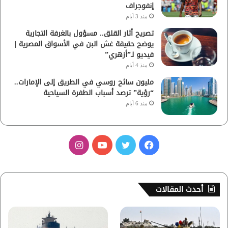
إنفوجراف
منذ 3 أيام
تصريح أثار القلق.. مسؤول بالغرفة التجارية
يوضح حقيقة غش البن في الأسواق المصرية |
فيديو لـ”أزهري”
منذ 4 أيام
مليون سائح روسي في الطريق إلى الإمارات..
“رؤية” ترصد أسباب الطفرة السياحية
منذ 6 أيام
ف
ت
ي
ا
ي
و
و
ن
س
ي
ت
س
أحدث المقالات
ب
ت
ي
ت
و
ر
و
ق