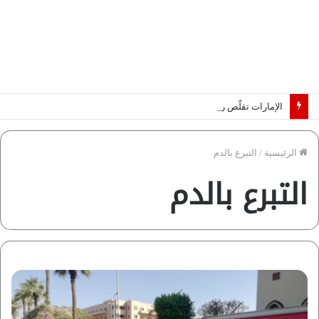
الإمارات تقلّص رهانات هرمز.. كيف تضمن تدفق ملايين البراميل؟ “رؤية” تُجيب
الرئيسية
/
التبرع بالدم
التبرع بالدم