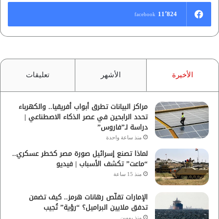
11٬824
facebook
الأخيرة
الأشهر
تعليقات
مراكز البيانات تطرق أبواب أفريقيا.. والكهرباء
تحدد الرابحين في عصر الذكاء الاصطناعي |
دراسة لـ”فاروس”
منذ ساعة واحدة
لماذا تصنع إسرائيل صورة مصر كخطر عسكري..
“ماعت” تكشف الأسباب | فيديو
منذ 15 ساعة
الإمارات تقلّص رهانات هرمز.. كيف تضمن
تدفق ملايين البراميل؟ “رؤية” تُجيب
منذ يومين