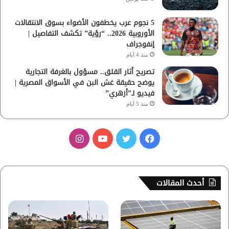
5 نجوم عرب يخطفون الأضواء بسوق الانتقالات
الأوروبية 2026.. “رؤية” تكشف التفاصيل |
إنفوجراف
منذ 4 أيام
تصريح أثار القلق.. مسؤول بالغرفة التجارية
يوضح حقيقة غش البن في الأسواق المصرية |
فيديو لـ”أزهري”
منذ 5 أيام
ف
ت
ي
ا
ي
و
و
ن
س
ي
ت
س
أحدث المقالات
ب
ت
ي
ت
و
ر
و
ق