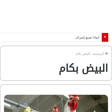
لماذا تصنع إسرائيل صورة مصر كخطر عسكري.. “ماعت” تكشف الأسباب | فيديو
الرئيسية
/
البيض بكام
البيض بكام