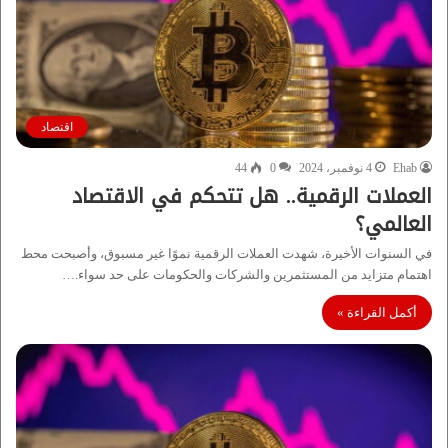
اقتصاد
Ehab
4 نوفمبر، 2024
0
44
العملات الرقمية.. هل تتحكم في الاقتصاد
العالمي؟
في السنوات الأخيرة، شهدت العملات الرقمية نموًا غير مسبوق، وأصبحت محط
اهتمام متزايد من المستثمرين والشركات والحكومات على حد سواء.…
أكمل القراءة »