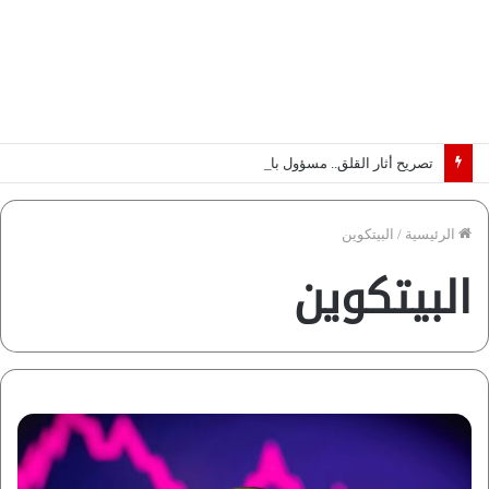
تصريح أثار القلق.. مسؤول بالغرفة التجارية يوضح حقيقة غش البن في الأسواق المصرية | فيديو لـ”أزهري”
الرئيسية
/
البيتكوين
البيتكوين