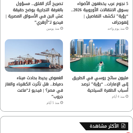
ا
5 نجوم عرب يخطفون الأضواء
تصريح أثار القلق.. مسؤول
بسوق الانتقالات الأوروبية 2026..
بالغرفة التجارية يوضح حقيقة
م
“رؤية” تكشف التفاصيل |
غش البن في الأسواق المصرية |
إنفوجراف
فيديو لـ”أزهري”
منذ يوم واحد
منذ يومين
مليون سائح روسي في الطريق
الغموض يحيط بحادث ميناء
إلى الإمارات.. “رؤية” ترصد
دمياط.. هل تأثرت الكهرباء والغاز
أسباب الطفرة السياحية
في مصر؟ | فيديو لـ”ماعت
جروب”
منذ 4 أيام
منذ 5 أيام
الأكثر مشاهدة