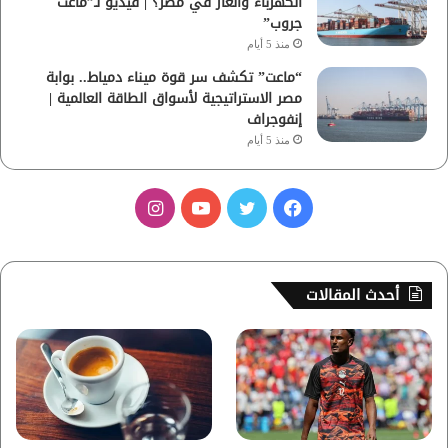
الكهرباء والغاز في مصر؟ | فيديو لـ”ماعت
جروب”
منذ 5 أيام
“ماعت” تكشف سر قوة ميناء دمياط.. بوابة
مصر الاستراتيجية لأسواق الطاقة العالمية |
إنفوجراف
منذ 5 أيام
ف
ت
ي
ا
ي
و
و
ن
س
ي
ت
س
أحدث المقالات
ب
ت
ي
ت
و
ر
و
ق
ك
ب
ر