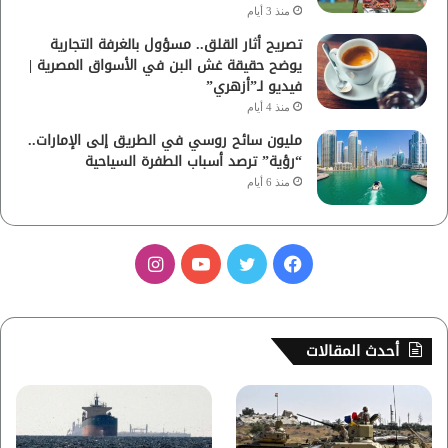
منذ 3 أيام
تصريح أثار القلق.. مسؤول بالغرفة التجارية
يوضح حقيقة غش البن في الأسواق المصرية |
فيديو لـ”أزهري”
منذ 4 أيام
مليون سائح روسي في الطريق إلى الإمارات..
“رؤية” ترصد أسباب الطفرة السياحية
منذ 6 أيام
ف
ت
ي
ا
ي
و
و
ن
س
ي
ت
س
أحدث المقالات
ب
ت
ي
ت
و
ر
و
ق