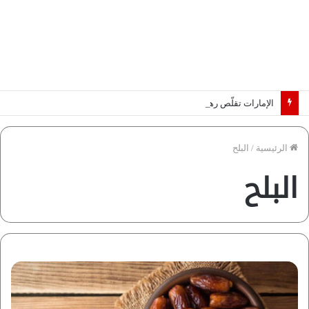
الإمارات تقلّص رهانات هرمز.. كيف تضمن تدفق ملايين البراميل؟ “رؤية” تُجيب
الرئيسية
/
البلح
البلح