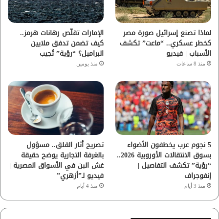
ك
ب
ر
ا
لماذا تصنع إسرائيل صورة مصر
الإمارات تقلّص رهانات هرمز..
كخطر عسكري.. “ماعت” تكشف
كيف تضمن تدفق ملايين
م
الأسباب | فيديو
البراميل؟ “رؤية” تُجيب
منذ 8 ساعات
منذ يومين
5 نجوم عرب يخطفون الأضواء
تصريح أثار القلق.. مسؤول
بسوق الانتقالات الأوروبية 2026..
بالغرفة التجارية يوضح حقيقة
“رؤية” تكشف التفاصيل |
غش البن في الأسواق المصرية |
إنفوجراف
فيديو لـ”أزهري”
منذ 3 أيام
منذ 4 أيام