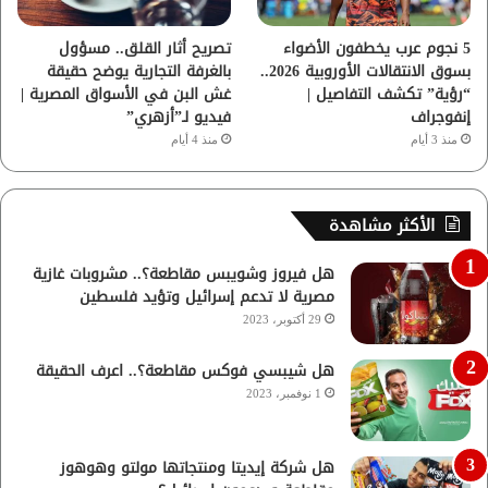
5 نجوم عرب يخطفون الأضواء
تصريح أثار القلق.. مسؤول
بسوق الانتقالات الأوروبية 2026..
بالغرفة التجارية يوضح حقيقة
“رؤية” تكشف التفاصيل |
غش البن في الأسواق المصرية |
إنفوجراف
فيديو لـ”أزهري”
منذ 3 أيام
منذ 4 أيام
الأكثر مشاهدة
هل فيروز وشويبس مقاطعة؟.. مشروبات غازية
مصرية لا تدعم إسرائيل وتؤيد فلسطين
29 أكتوبر، 2023
هل شيبسي فوكس مقاطعة؟.. اعرف الحقيقة
1 نوفمبر، 2023
هل شركة إيديتا ومنتجاتها مولتو وهوهوز