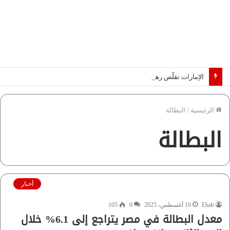
الإمارات تقلّص رهانات هرمز.. كيف تضمن تدفق ملايين البراميل؟ “رؤية” تُجيب
الرئيسية
/
البطالة
البطالة
أخبار
Ehab
16 أغسطس، 2025
0
105
معدل البطالة في مصر يتراجع إلى 6.1% خلال