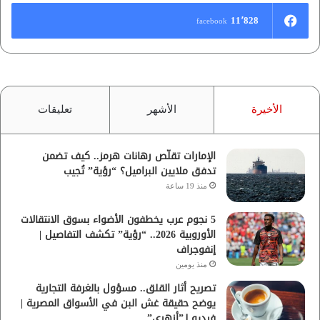
11٬828
facebook
الأخيرة
الأشهر
تعليقات
الإمارات تقلّص رهانات هرمز.. كيف تضمن
تدفق ملايين البراميل؟ “رؤية” تُجيب
منذ 19 ساعة
5 نجوم عرب يخطفون الأضواء بسوق الانتقالات
الأوروبية 2026.. “رؤية” تكشف التفاصيل |
إنفوجراف
منذ يومين
تصريح أثار القلق.. مسؤول بالغرفة التجارية
يوضح حقيقة غش البن في الأسواق المصرية |
فيديو لـ”أزهري”