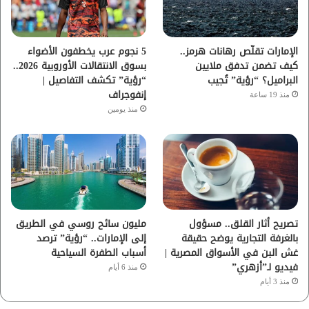
ك
ب
ر
ا
الإمارات تقلّص رهانات هرمز..
5 نجوم عرب يخطفون الأضواء
كيف تضمن تدفق ملايين
بسوق الانتقالات الأوروبية 2026..
م
البراميل؟ “رؤية” تُجيب
“رؤية” تكشف التفاصيل |
إنفوجراف
منذ 19 ساعة
منذ يومين
تصريح أثار القلق.. مسؤول
مليون سائح روسي في الطريق
بالغرفة التجارية يوضح حقيقة
إلى الإمارات.. “رؤية” ترصد
غش البن في الأسواق المصرية |
أسباب الطفرة السياحية
فيديو لـ”أزهري”
منذ 6 أيام
منذ 3 أيام