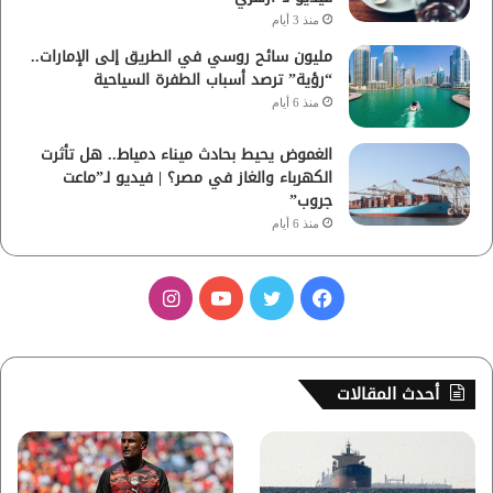
منذ 3 أيام
مليون سائح روسي في الطريق إلى الإمارات..
“رؤية” ترصد أسباب الطفرة السياحية
منذ 6 أيام
الغموض يحيط بحادث ميناء دمياط.. هل تأثرت
الكهرباء والغاز في مصر؟ | فيديو لـ”ماعت
جروب”
منذ 6 أيام
ف
ت
ي
ا
ي
و
و
ن
س
ي
ت
س
أحدث المقالات
ب
ت
ي
ت
و
ر
و
ق