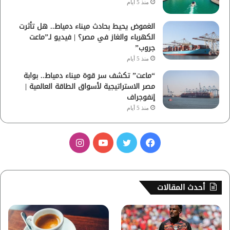
منذ 5 أيام
الغموض يحيط بحادث ميناء دمياط.. هل تأثرت
الكهرباء والغاز في مصر؟ | فيديو لـ”ماعت
جروب”
منذ 5 أيام
“ماعت” تكشف سر قوة ميناء دمياط.. بوابة
مصر الاستراتيجية لأسواق الطاقة العالمية |
إنفوجراف
منذ 5 أيام
ف
ت
ي
ا
ي
و
و
ن
س
ي
ت
س
أحدث المقالات
ب
ت
ي
ت
و
ر
و
ق