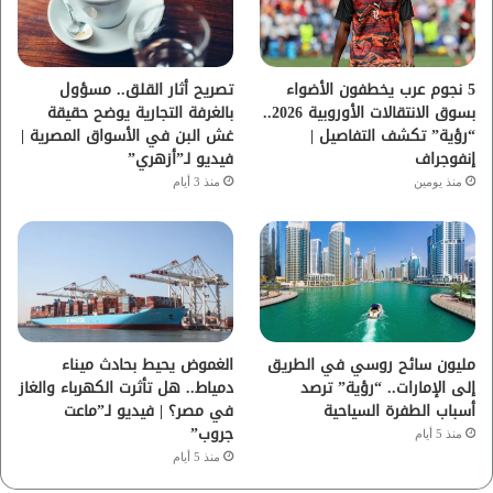
ك
ب
ر
ا
5 نجوم عرب يخطفون الأضواء
تصريح أثار القلق.. مسؤول
بسوق الانتقالات الأوروبية 2026..
بالغرفة التجارية يوضح حقيقة
م
“رؤية” تكشف التفاصيل |
غش البن في الأسواق المصرية |
إنفوجراف
فيديو لـ”أزهري”
منذ يومين
منذ 3 أيام
مليون سائح روسي في الطريق
الغموض يحيط بحادث ميناء
إلى الإمارات.. “رؤية” ترصد
دمياط.. هل تأثرت الكهرباء والغاز
أسباب الطفرة السياحية
في مصر؟ | فيديو لـ”ماعت
جروب”
منذ 5 أيام
منذ 5 أيام