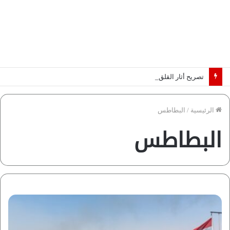
تصريح أثار القلق.. مسؤول بالغرفة التجارية يوضح حقيقة غش البن في الأسواق المصرية | فيديو لـ”أزهري”
الرئيسية
/
البطاطس
البطاطس