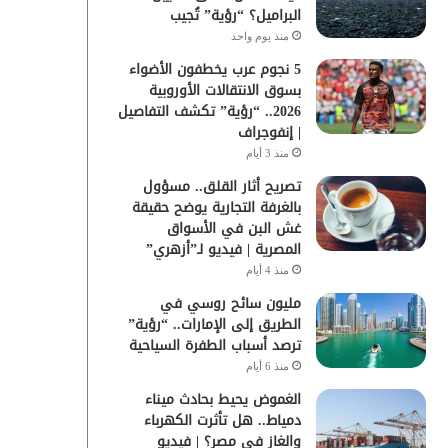
البراميل؟ “رؤية” تُجيب
منذ يوم واحد
5 نجوم عرب يخطفون الأضواء
بسوق الانتقالات الأوروبية
2026.. “رؤية” تكشف التفاصيل
| إنفوجراف
منذ 3 أيام
تصريح أثار القلق.. مسؤول
بالغرفة التجارية يوضح حقيقة
غش البن في الأسواق
المصرية | فيديو لـ”أزهري”
منذ 4 أيام
مليون سائح روسي في
الطريق إلى الإمارات.. “رؤية”
ترصد أسباب الطفرة السياحية
منذ 6 أيام
الغموض يحيط بحادث ميناء
دمياط.. هل تأثرت الكهرباء
والغاز في مصر؟ | فيديو