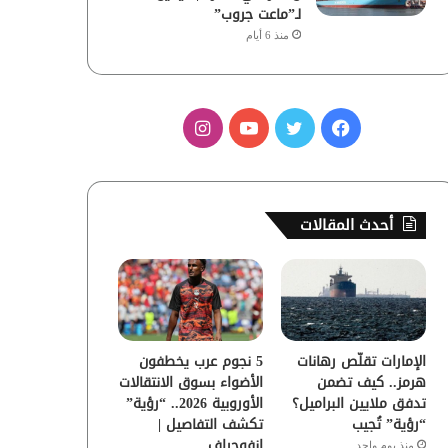
لـ”ماعت جروب”
منذ 6 أيام
ف
ت
ي
ا
ي
و
و
ن
س
ي
ت
س
أحدث المقالات
ب
ت
ي
ت
و
ر
و
ق
ك
ب
ر
الإمارات تقلّص رهانات
5 نجوم عرب يخطفون
ا
هرمز.. كيف تضمن
الأضواء بسوق الانتقالات
تدفق ملايين البراميل؟
الأوروبية 2026.. “رؤية”
م
“رؤية” تُجيب
تكشف التفاصيل |
إنفوجراف
منذ يوم واحد