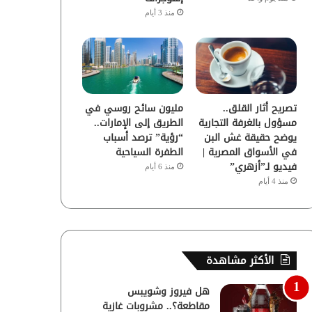
منذ 3 أيام
تصريح أثار القلق..
مليون سائح روسي في
مسؤول بالغرفة التجارية
الطريق إلى الإمارات..
يوضح حقيقة غش البن
“رؤية” ترصد أسباب
في الأسواق المصرية |
الطفرة السياحية
فيديو لـ”أزهري”
منذ 6 أيام
منذ 4 أيام
الأكثر مشاهدة
هل فيروز وشويبس
مقاطعة؟.. مشروبات غازية