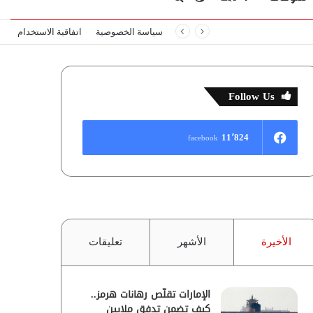
سياسة الخصوصية
اتفاقية الاستخدام
المظلم
عن
Follow Us
11٬824
facebook
الأخيرة
الأشهر
تعليقات
الإمارات تقلّص رهانات هرمز..
كيف تضمن تدفق ملايين