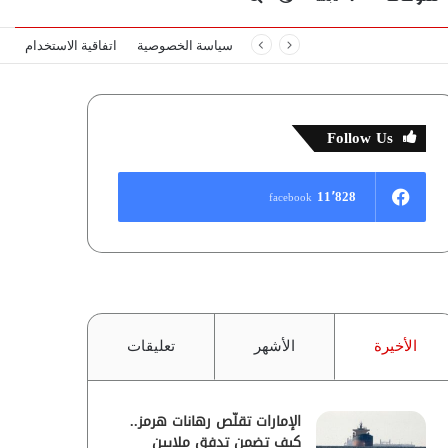
سياسة الخصوصية
اتفاقية الاستخدام
المظلم
عن
Follow Us
11٬828
facebook
الأخيرة
الأشهر
تعليقات
الإمارات تقلّص رهانات هرمز..
كيف تضمن تدفق ملايين