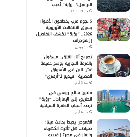
البراميل؟ “رؤية” تُجيب
منذ 19 ساعة
5 نجوم عرب يخطفون الأضواء
بسوق الانتقالات الأوروبية
2026.. “رؤية” تكشف التفاصيل
| إنفوجراف
منذ يومين
تصريح أثار القلق.. مسؤول
بالغرفة التجارية يوضح حقيقة
غش البن في الأسواق
المصرية | فيديو لـ”أزهري”
منذ 3 أيام
مليون سائح روسي في
الطريق إلى الإمارات.. “رؤية”
ترصد أسباب الطفرة السياحية
منذ 6 أيام
الغموض يحيط بحادث ميناء
دمياط.. هل تأثرت الكهرباء
والغاز في مصر؟ | فيديو