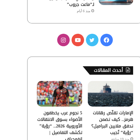
لـ”ماعت جروب”
منذ 6 أيام
ف
ت
ي
ا
ي
و
و
ن
س
ي
ت
س
أحدث المقالات
ب
ت
ي
ت
و
ر
و
ق
ك
ب
ر
الإمارات تقلّص رهانات
5 نجوم عرب يخطفون
ا
هرمز.. كيف تضمن
الأضواء بسوق الانتقالات
تدفق ملايين البراميل؟
الأوروبية 2026.. “رؤية”
م
“رؤية” تُجيب
تكشف التفاصيل |
إنفوجراف
منذ 19 ساعة