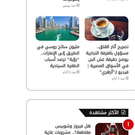
منذ يومين
تصريح أثار القلق..
مليون سائح روسي في
مسؤول بالغرفة التجارية
الطريق إلى الإمارات..
يوضح حقيقة غش البن
“رؤية” ترصد أسباب
في الأسواق المصرية |
الطفرة السياحية
فيديو لـ”أزهري”
منذ 6 أيام
منذ 3 أيام
الأكثر مشاهدة
هل فيروز وشويبس
مقاطعة؟.. مشروبات غازية