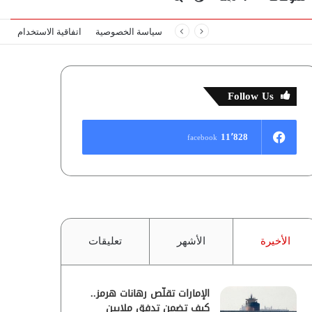
سياسة الخصوصية
اتفاقية الاستخدام
المظلم
عن
Follow Us
11٬828
facebook
الأخيرة
الأشهر
تعليقات
الإمارات تقلّص رهانات هرمز..
كيف تضمن تدفق ملايين