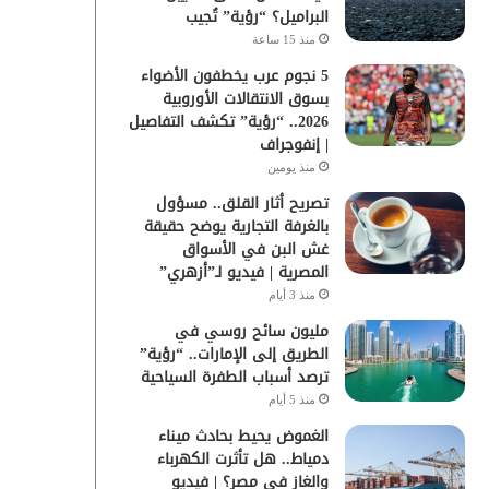
البراميل؟ “رؤية” تُجيب
منذ 15 ساعة
5 نجوم عرب يخطفون الأضواء
بسوق الانتقالات الأوروبية
2026.. “رؤية” تكشف التفاصيل
| إنفوجراف
منذ يومين
تصريح أثار القلق.. مسؤول
بالغرفة التجارية يوضح حقيقة
غش البن في الأسواق
المصرية | فيديو لـ”أزهري”
منذ 3 أيام
مليون سائح روسي في
الطريق إلى الإمارات.. “رؤية”
ترصد أسباب الطفرة السياحية
منذ 5 أيام
الغموض يحيط بحادث ميناء
دمياط.. هل تأثرت الكهرباء
والغاز في مصر؟ | فيديو