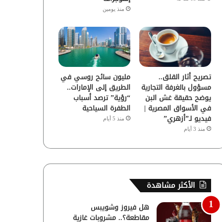
منذ يومين
تصريح أثار القلق..
مليون سائح روسي في
مسؤول بالغرفة التجارية
الطريق إلى الإمارات..
يوضح حقيقة غش البن
“رؤية” ترصد أسباب
في الأسواق المصرية |
الطفرة السياحية
فيديو لـ”أزهري”
منذ 5 أيام
منذ 3 أيام
الأكثر مشاهدة
هل فيروز وشويبس
مقاطعة؟.. مشروبات غازية