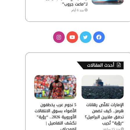
لـ”ماعت جروب”
منذ 6 أيام
ف
ت
ي
ا
ي
و
و
ن
س
ي
ت
س
أحدث المقالات
ب
ت
ي
ت
و
ر
و
ق
ك
ب
ر
الإمارات تقلّص رهانات
5 نجوم عرب يخطفون
ا
هرمز.. كيف تضمن
الأضواء بسوق الانتقالات
تدفق ملايين البراميل؟
الأوروبية 2026.. “رؤية”
م
“رؤية” تُجيب
تكشف التفاصيل |
إنفوجراف
منذ 15 ساعة