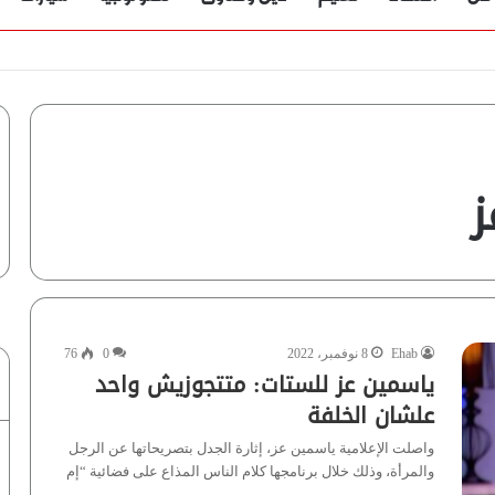
ز
Ehab
8 نوفمبر، 2022
0
76
ياسمين عز للستات: متتجوزيش واحد
علشان الخلفة
واصلت الإعلامية ياسمين عز، إثارة الجدل بتصريحاتها عن الرجل
والمرأة، وذلك خلال برنامجها كلام الناس المذاع على فضائية “إم
بى…