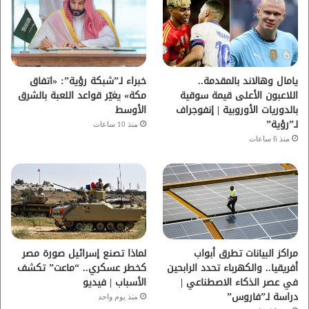
و
ر
و
ق
ك
ب
ر
ا
يامال وهالاند بالمقدمة..
خبراء لـ”شبكة رؤية”: «اتفاق
اللاعبون الأعلى قيمة سوقية
مكة» يغيّر قواعد اللعبة بالشرق
م
بالدوريات الأوروبية | إنفوجراف
الأوسط
لـ”رؤية”
منذ 10 ساعات
منذ 6 ساعات
مراكز البيانات تطرق أبواب
لماذا تصنع إسرائيل صورة مصر
أفريقيا.. والكهرباء تحدد الرابحين
كخطر عسكري.. “ماعت” تكشف
في عصر الذكاء الاصطناعي |
الأسباب | فيديو
دراسة لـ”فاروس”
منذ يوم واحد