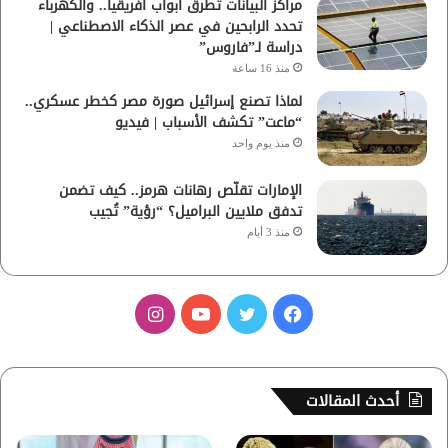
مراكز البيانات تطرق أبواب أفريقيا.. والكهرباء
تحدد الرابحين في عصر الذكاء الاصطناعي |
دراسة لـ”فاروس”
منذ 16 ساعة
لماذا تصنع إسرائيل صورة مصر كخطر عسكري..
“ماعت” تكشف الأسباب | فيديو
منذ يوم واحد
الإمارات تقلّص رهانات هرمز.. كيف تضمن
تدفق ملايين البراميل؟ “رؤية” تُجيب
منذ 3 أيام
ف
ت
ي
ا
ي
و
و
ن
س
ي
ت
س
أحدث المقالات
ب
ت
ي
ت