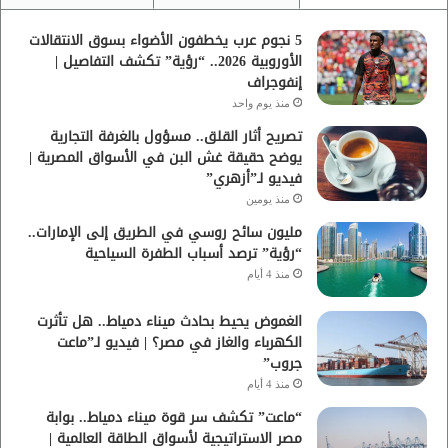
5 نجوم عرب يخطفون الأضواء بسوق الانتقالات
الأوروبية 2026.. “رؤية” تكشف التفاصيل |
إنفوجراف
منذ يوم واحد
تصريح أثار القلق.. مسؤول بالغرفة التجارية
يوضح حقيقة غش البن في الأسواق المصرية |
فيديو لـ”أزهري”
منذ يومين
مليون سائح روسي في الطريق إلى الإمارات..
“رؤية” ترصد أسباب الطفرة السياحية
منذ 4 أيام
الغموض يحيط بحادث ميناء دمياط.. هل تأثرت
الكهرباء والغاز في مصر؟ | فيديو لـ”ماعت
جروب”
منذ 4 أيام
“ماعت” تكشف سر قوة ميناء دمياط.. بوابة
مصر الاستراتيجية لأسواق الطاقة العالمية |