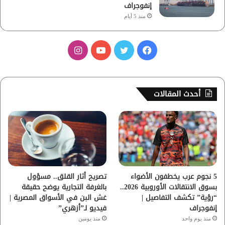
إنفوجراف
منذ 5 أيام
ف
ت
ي
ا
ي
و
و
ن
س
ي
ت
س
أحدث المقالات
ب
ت
ي
ت
و
ر
و
ق
ك
ب
ر
ا
5 نجوم عرب يخطفون الأضواء
تصريح أثار القلق.. مسؤول
بسوق الانتقالات الأوروبية 2026..
بالغرفة التجارية يوضح حقيقة
م
“رؤية” تكشف التفاصيل |
غش البن في الأسواق المصرية |
إنفوجراف
فيديو لـ”أزهري”
منذ يوم واحد
منذ يومين