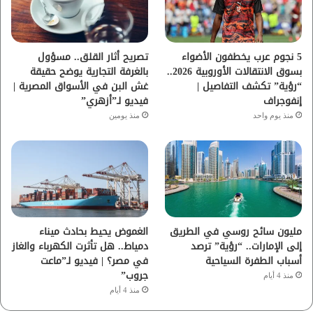
ك
ب
ر
ا
5 نجوم عرب يخطفون الأضواء
تصريح أثار القلق.. مسؤول
بسوق الانتقالات الأوروبية 2026..
بالغرفة التجارية يوضح حقيقة
م
“رؤية” تكشف التفاصيل |
غش البن في الأسواق المصرية |
إنفوجراف
فيديو لـ”أزهري”
منذ يوم واحد
منذ يومين
مليون سائح روسي في الطريق
الغموض يحيط بحادث ميناء
إلى الإمارات.. “رؤية” ترصد
دمياط.. هل تأثرت الكهرباء والغاز
أسباب الطفرة السياحية
في مصر؟ | فيديو لـ”ماعت
جروب”
منذ 4 أيام
منذ 4 أيام