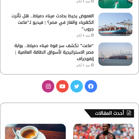
منذ 4 أيام
الغموض يحيط بحادث ميناء دمياط.. هل تأثرت
الكهرباء والغاز في مصر؟ | فيديو لـ”ماعت
جروب”
منذ 4 أيام
“ماعت” تكشف سر قوة ميناء دمياط.. بوابة
مصر الاستراتيجية لأسواق الطاقة العالمية |
إنفوجراف
منذ 5 أيام
ف
ت
ي
ا
ي
و
و
ن
س
ي
ت
س
أحدث المقالات
ب
ت
ي
ت
و
ر
و
ق