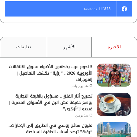
11٬828
facebook
الأخيرة
الأشهر
تعليقات
5 نجوم عرب يخطفون الأضواء بسوق الانتقالات
الأوروبية 2026.. “رؤية” تكشف التفاصيل |
إنفوجراف
منذ يوم واحد
تصريح أثار القلق.. مسؤول بالغرفة التجارية
يوضح حقيقة غش البن في الأسواق المصرية |
فيديو لـ”أزهري”
منذ يومين
مليون سائح روسي في الطريق إلى الإمارات..
“رؤية” ترصد أسباب الطفرة السياحية