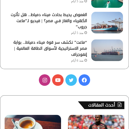
منذ 5 أيام
الغموض يحيط بحادث ميناء دمياط.. هل تأثرت
الكهرباء والغاز في مصر؟ | فيديو لـ”ماعت
جروب”
منذ 5 أيام
“ماعت” تكشف سر قوة ميناء دمياط.. بوابة
مصر الاستراتيجية لأسواق الطاقة العالمية |
إنفوجراف
منذ 6 أيام
ف
ت
ي
ا
ي
و
و
ن
س
ي
ت
س
أحدث المقالات
ب
ت
ي
ت
و
ر
و
ق