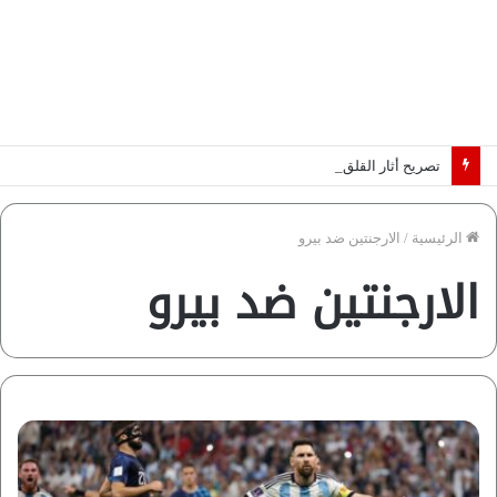
تصريح أثار القلق.. مسؤول بالغرفة التجارية يوضح حقيقة غش البن في الأسواق المصرية | فيديو لـ”أزهري”
الرئيسية
/
الارجنتين ضد بيرو
الارجنتين ضد بيرو