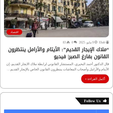
اقتصاد
Ehab
9 مايو، 2025
0
83
“ملاك الإيجار القديم”: الأيتام والأرامل ينتظرون
القانون بفارغ الصبر| فيديو
قال الدكتور أحمد البحيري، المستشار القانوني لرابطة ملاك الايجار القديم، إن
الأيتام والأرامل وأصحاب المعاشات ينتظرون القانون الخاص بالإيجار القديم…
أكمل القراءة »
Follow Us