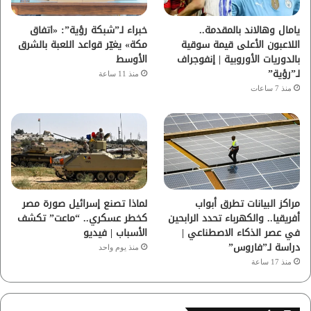
ا
يامال وهالاند بالمقدمة..
خبراء لـ”شبكة رؤية”: «اتفاق
اللاعبون الأعلى قيمة سوقية
مكة» يغيّر قواعد اللعبة بالشرق
م
بالدوريات الأوروبية | إنفوجراف
الأوسط
لـ”رؤية”
منذ 11 ساعة
منذ 7 ساعات
مراكز البيانات تطرق أبواب
لماذا تصنع إسرائيل صورة مصر
أفريقيا.. والكهرباء تحدد الرابحين
كخطر عسكري.. “ماعت” تكشف
في عصر الذكاء الاصطناعي |
الأسباب | فيديو
دراسة لـ”فاروس”
منذ يوم واحد
منذ 17 ساعة