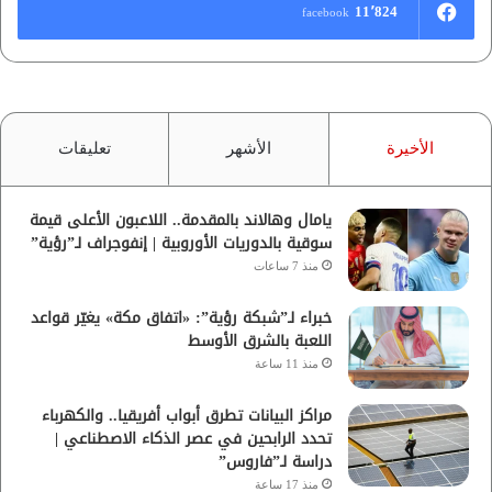
11٬824
facebook
الأخيرة
الأشهر
تعليقات
يامال وهالاند بالمقدمة.. اللاعبون الأعلى قيمة
سوقية بالدوريات الأوروبية | إنفوجراف لـ”رؤية”
منذ 7 ساعات
خبراء لـ”شبكة رؤية”: «اتفاق مكة» يغيّر قواعد
اللعبة بالشرق الأوسط
منذ 11 ساعة
مراكز البيانات تطرق أبواب أفريقيا.. والكهرباء
تحدد الرابحين في عصر الذكاء الاصطناعي |
دراسة لـ”فاروس”
منذ 17 ساعة