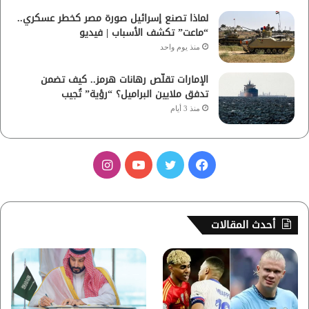
لماذا تصنع إسرائيل صورة مصر كخطر عسكري..
“ماعت” تكشف الأسباب | فيديو
منذ يوم واحد
الإمارات تقلّص رهانات هرمز.. كيف تضمن
تدفق ملايين البراميل؟ “رؤية” تُجيب
منذ 3 أيام
ف
ت
ي
ا
ي
و
و
ن
س
ي
ت
س
أحدث المقالات
ب
ت
ي
ت
و
ر
و
ق
ك
ب
ر