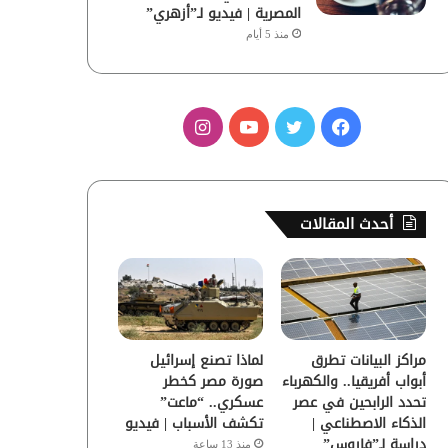
المصرية | فيديو لـ”أزهري”
منذ 5 أيام
ف
ت
ي
ا
ي
و
و
ن
س
ي
ت
س
أحدث المقالات
ب
ت
ي
ت
و
ر
و
ق
ك
ب
ر
مراكز البيانات تطرق
لماذا تصنع إسرائيل
ا
أبواب أفريقيا.. والكهرباء
صورة مصر كخطر
تحدد الرابحين في عصر
عسكري.. “ماعت”
م
الذكاء الاصطناعي |
تكشف الأسباب | فيديو
دراسة لـ”فاروس”
منذ 13 ساعة