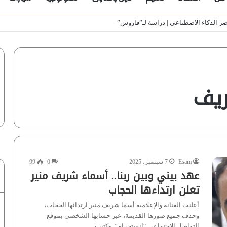
عصر الذكاء الاصطناعي | دراسة لـ”فاروس”
ريف
Esam
7 سبتمبر، 2025
0
99
عهد بيني وبين ربنا.. أسماء شريف منير
تعلن ارتداءها الحجاب
أعلنت الفنانة والإعلامية أسما شريف منير ارتدائها الحجاب،
وحذف جميع صورها القديمة، عبر حسابها الشخصي بموقع
التواصل الاجتماعي “انستجرام”. وكتبت…