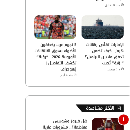
منذ 8 دقائق
الإمارات تقلّص رهانات
5 نجوم عرب يخطفون
هرمز.. كيف تضمن
الأضواء بسوق الانتقالات
تدفق ملايين البراميل؟
الأوروبية 2026.. “رؤية”
“رؤية” تُجيب
تكشف التفاصيل |
إنفوجراف
منذ يومين
منذ 4 أيام
الأكثر مشاهدة
هل فيروز وشويبس
مقاطعة؟.. مشروبات غازية