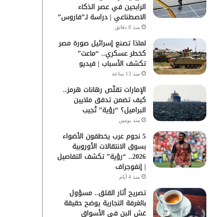
الرابحين في عصر الذكاء
الاصطناعي | دراسة لـ”فاروس”
منذ 8 دقائق
لماذا تصنع إسرائيل صورة مصر
كخطر عسكري.. “ماعت”
تكشف الأسباب | فيديو
منذ 13 ساعة
الإمارات تقلّص رهانات هرمز..
كيف تضمن تدفق ملايين
البراميل؟ “رؤية” تُجيب
منذ يومين
5 نجوم عرب يخطفون الأضواء
بسوق الانتقالات الأوروبية
2026.. “رؤية” تكشف التفاصيل
| إنفوجراف
منذ 4 أيام
تصريح أثار القلق.. مسؤول
بالغرفة التجارية يوضح حقيقة
غش البن في الأسواق