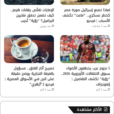
ا
لماذا تصنع إسرائيل صورة مصر
الإمارات تقلّص رهانات هرمز..
كخطر عسكري.. “ماعت” تكشف
كيف تضمن تدفق ملايين
م
الأسباب | فيديو
البراميل؟ “رؤية” تُجيب
منذ 5 ساعات
منذ يومين
5 نجوم عرب يخطفون الأضواء
تصريح أثار القلق.. مسؤول
بسوق الانتقالات الأوروبية 2026..
بالغرفة التجارية يوضح حقيقة
“رؤية” تكشف التفاصيل |
غش البن في الأسواق المصرية |
إنفوجراف
فيديو لـ”أزهري”
منذ 3 أيام
منذ 4 أيام
الأكثر مشاهدة