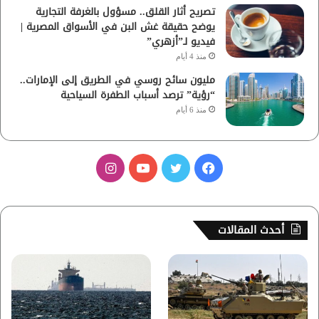
تصريح أثار القلق.. مسؤول بالغرفة التجارية
يوضح حقيقة غش البن في الأسواق المصرية |
فيديو لـ”أزهري”
منذ 4 أيام
مليون سائح روسي في الطريق إلى الإمارات..
“رؤية” ترصد أسباب الطفرة السياحية
منذ 6 أيام
ف
ت
ي
ا
ي
و
و
ن
س
ي
ت
س
أحدث المقالات
ب
ت
ي
ت
و
ر
و
ق
ك
ب
ر