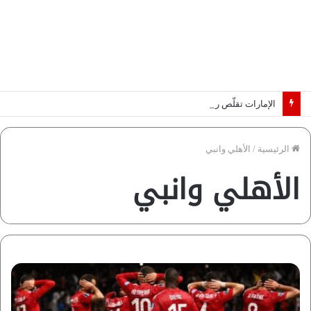
الإمارات تقلّص رهانات هرمز.. كيف تضمن تدفق ملايين البراميل؟ “رؤية” تُجيب
الرئيسية
/
الأهلي وانبي
الأهلي وانبي