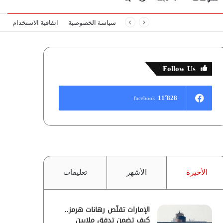
سياسة الخصوصية
اتفاقية الاستخدام
المظلم
عن
Follow Us
11٬828
facebook
الأخيرة
الأشهر
تعليقات
الإمارات تقلّص رهانات هرمز..
كيف تضمن تدفق ملايين