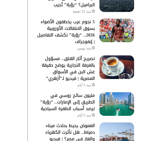
البراميل؟ “رؤية” تُجيب
منذ 52 دقيقة
5 نجوم عرب يخطفون الأضواء
بسوق الانتقالات الأوروبية
2026.. “رؤية” تكشف التفاصيل
| إنفوجراف
منذ يومين
تصريح أثار القلق.. مسؤول
بالغرفة التجارية يوضح حقيقة
غش البن في الأسواق
المصرية | فيديو لـ”أزهري”
منذ 3 أيام
مليون سائح روسي في
الطريق إلى الإمارات.. “رؤية”
ترصد أسباب الطفرة السياحية
منذ 5 أيام
الغموض يحيط بحادث ميناء
دمياط.. هل تأثرت الكهرباء
والغاز في مصر؟ | فيديو