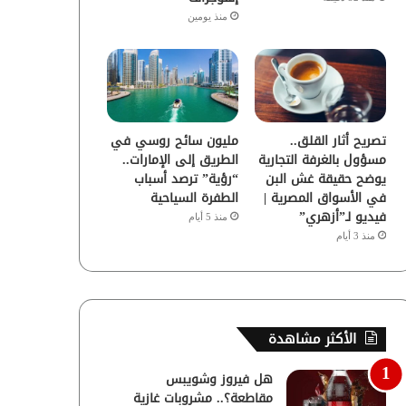
منذ يومين
تصريح أثار القلق..
مليون سائح روسي في
مسؤول بالغرفة التجارية
الطريق إلى الإمارات..
يوضح حقيقة غش البن
“رؤية” ترصد أسباب
في الأسواق المصرية |
الطفرة السياحية
فيديو لـ”أزهري”
منذ 5 أيام
منذ 3 أيام
الأكثر مشاهدة
هل فيروز وشويبس
مقاطعة؟.. مشروبات غازية