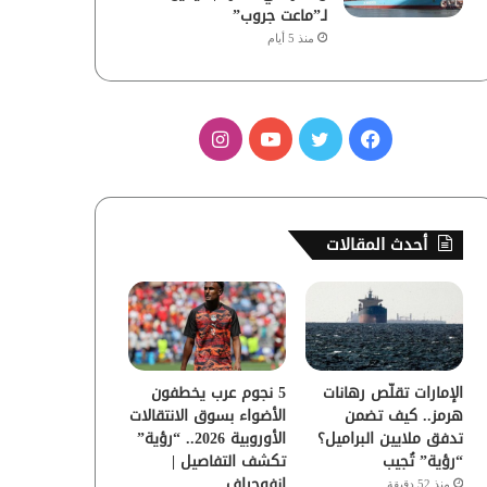
لـ”ماعت جروب”
منذ 5 أيام
ف
ت
ي
ا
ي
و
و
ن
س
ي
ت
س
أحدث المقالات
ب
ت
ي
ت
و
ر
و
ق
ك
ب
ر
الإمارات تقلّص رهانات
5 نجوم عرب يخطفون
ا
هرمز.. كيف تضمن
الأضواء بسوق الانتقالات
تدفق ملايين البراميل؟
الأوروبية 2026.. “رؤية”
م
“رؤية” تُجيب
تكشف التفاصيل |
إنفوجراف
منذ 52 دقيقة