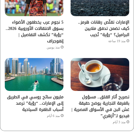
ك
ب
ر
ا
الإمارات تقلّص رهانات هرمز..
5 نجوم عرب يخطفون الأضواء
كيف تضمن تدفق ملايين
بسوق الانتقالات الأوروبية 2026..
م
البراميل؟ “رؤية” تُجيب
“رؤية” تكشف التفاصيل |
إنفوجراف
منذ 19 ساعة
منذ يومين
تصريح أثار القلق.. مسؤول
مليون سائح روسي في الطريق
بالغرفة التجارية يوضح حقيقة
إلى الإمارات.. “رؤية” ترصد
غش البن في الأسواق المصرية |
أسباب الطفرة السياحية
فيديو لـ”أزهري”
منذ 6 أيام
منذ 3 أيام