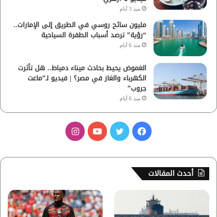
منذ 3 أيام
مليون سائح روسي في الطريق إلى الإمارات..
“رؤية” ترصد أسباب الطفرة السياحية
منذ 6 أيام
الغموض يحيط بحادث ميناء دمياط.. هل تأثرت
الكهرباء والغاز في مصر؟ | فيديو لـ”ماعت
جروب”
منذ 6 أيام
ف
ت
ي
ا
ي
و
و
ن
س
ي
ت
س
أحدث المقالات
ب
ت
ي
ت
و
ر
و
ق