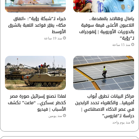
ك
ب
ر
ا
يامال وهالاند بالمقدمة..
خبراء لـ”شبكة رؤية”: «اتفاق
اللاعبون الأعلى قيمة سوقية
مكة» يغيّر قواعد اللعبة بالشرق
م
بالدوريات الأوروبية | إنفوجراف
الأوسط
لـ”رؤية”
منذ 19 ساعة
منذ 15 ساعة
مراكز البيانات تطرق أبواب
لماذا تصنع إسرائيل صورة مصر
أفريقيا.. والكهرباء تحدد الرابحين
كخطر عسكري.. “ماعت” تكشف
في عصر الذكاء الاصطناعي |
الأسباب | فيديو
دراسة لـ”فاروس”
منذ يومين
منذ يوم واحد