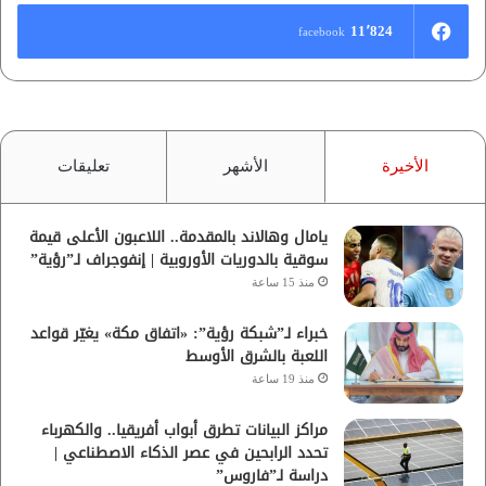
11٬824
facebook
الأخيرة
الأشهر
تعليقات
يامال وهالاند بالمقدمة.. اللاعبون الأعلى قيمة
سوقية بالدوريات الأوروبية | إنفوجراف لـ”رؤية”
منذ 15 ساعة
خبراء لـ”شبكة رؤية”: «اتفاق مكة» يغيّر قواعد
اللعبة بالشرق الأوسط
منذ 19 ساعة
مراكز البيانات تطرق أبواب أفريقيا.. والكهرباء
تحدد الرابحين في عصر الذكاء الاصطناعي |
دراسة لـ”فاروس”