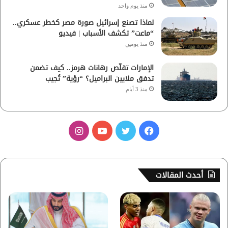
منذ يوم واحد
لماذا تصنع إسرائيل صورة مصر كخطر عسكري..
“ماعت” تكشف الأسباب | فيديو
منذ يومين
الإمارات تقلّص رهانات هرمز.. كيف تضمن
تدفق ملايين البراميل؟ “رؤية” تُجيب
منذ 3 أيام
ف
ت
ي
ا
ي
و
و
ن
س
ي
ت
س
أحدث المقالات
ب
ت
ي
ت
و
ر
و
ق