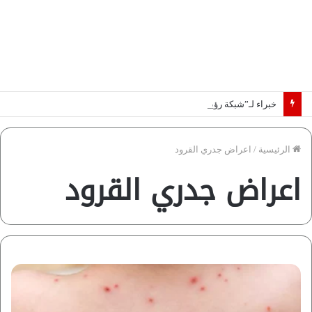
خبراء لـ”شبكة رؤية”: «اتفاق مكة» يغيّر قواعد اللعبة بالشرق الأوسط
الرئيسية
/
اعراض جدري القرود
اعراض جدري القرود