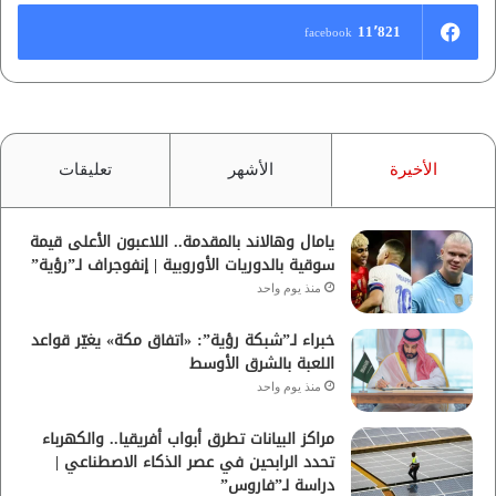
11٬821
facebook
الأخيرة
الأشهر
تعليقات
يامال وهالاند بالمقدمة.. اللاعبون الأعلى قيمة
سوقية بالدوريات الأوروبية | إنفوجراف لـ”رؤية”
منذ يوم واحد
خبراء لـ”شبكة رؤية”: «اتفاق مكة» يغيّر قواعد
اللعبة بالشرق الأوسط
منذ يوم واحد
مراكز البيانات تطرق أبواب أفريقيا.. والكهرباء
تحدد الرابحين في عصر الذكاء الاصطناعي |
دراسة لـ”فاروس”