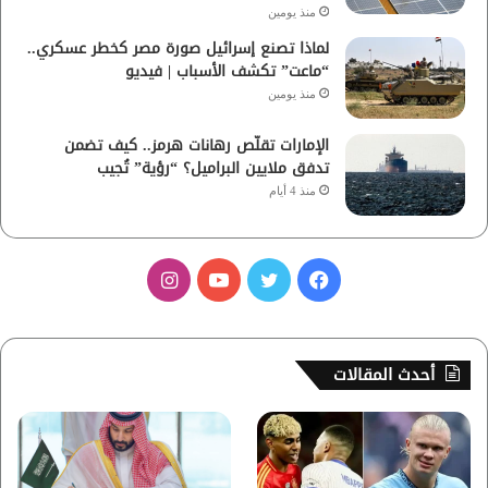
منذ يومين
لماذا تصنع إسرائيل صورة مصر كخطر عسكري..
“ماعت” تكشف الأسباب | فيديو
منذ يومين
الإمارات تقلّص رهانات هرمز.. كيف تضمن
تدفق ملايين البراميل؟ “رؤية” تُجيب
منذ 4 أيام
ف
ت
ي
ا
ي
و
و
ن
س
ي
ت
س
أحدث المقالات
ب
ت
ي
ت
و
ر
و
ق