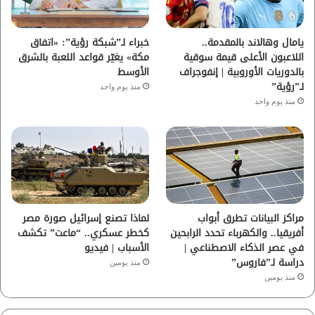
ك
ب
ر
ا
يامال وهالاند بالمقدمة..
خبراء لـ”شبكة رؤية”: «اتفاق
اللاعبون الأعلى قيمة سوقية
مكة» يغيّر قواعد اللعبة بالشرق
م
بالدوريات الأوروبية | إنفوجراف
الأوسط
لـ”رؤية”
منذ يوم واحد
منذ يوم واحد
مراكز البيانات تطرق أبواب
لماذا تصنع إسرائيل صورة مصر
أفريقيا.. والكهرباء تحدد الرابحين
كخطر عسكري.. “ماعت” تكشف
في عصر الذكاء الاصطناعي |
الأسباب | فيديو
دراسة لـ”فاروس”
منذ يومين
منذ يومين