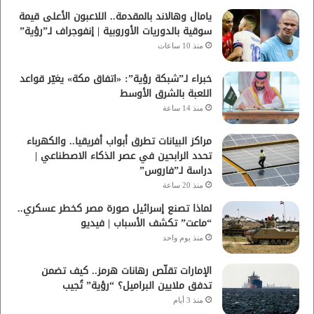
يامال وهالاند بالمقدمة.. اللاعبون الأعلى قيمة
سوقية بالدوريات الأوروبية | إنفوجراف لـ”رؤية”
منذ 10 ساعات
خبراء لـ”شبكة رؤية”: «اتفاق مكة» يغيّر قواعد
اللعبة بالشرق الأوسط
منذ 14 ساعة
مراكز البيانات تطرق أبواب أفريقيا.. والكهرباء
تحدد الرابحين في عصر الذكاء الاصطناعي |
دراسة لـ”فاروس”
منذ 20 ساعة
لماذا تصنع إسرائيل صورة مصر كخطر عسكري..
“ماعت” تكشف الأسباب | فيديو
منذ يوم واحد
الإمارات تقلّص رهانات هرمز.. كيف تضمن
تدفق ملايين البراميل؟ “رؤية” تُجيب
منذ 3 أيام