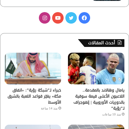
ف
ت
ي
ا
ي
و
و
ن
س
ي
ت
س
أحدث المقالات
ب
ت
ي
ت
و
ر
و
ق
ك
ب
ر
ا
يامال وهالاند بالمقدمة..
خبراء لـ”شبكة رؤية”: «اتفاق
اللاعبون الأعلى قيمة سوقية
مكة» يغيّر قواعد اللعبة بالشرق
م
بالدوريات الأوروبية | إنفوجراف
الأوسط
لـ”رؤية”
منذ 14 ساعة
منذ 10 ساعات