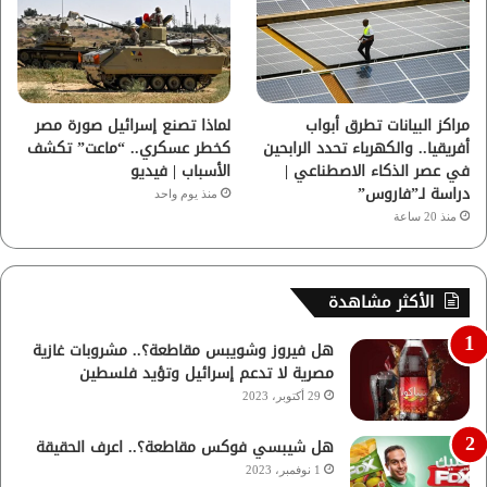
مراكز البيانات تطرق أبواب
لماذا تصنع إسرائيل صورة مصر
أفريقيا.. والكهرباء تحدد الرابحين
كخطر عسكري.. “ماعت” تكشف
في عصر الذكاء الاصطناعي |
الأسباب | فيديو
دراسة لـ”فاروس”
منذ يوم واحد
منذ 20 ساعة
الأكثر مشاهدة
هل فيروز وشويبس مقاطعة؟.. مشروبات غازية
مصرية لا تدعم إسرائيل وتؤيد فلسطين
29 أكتوبر، 2023
هل شيبسي فوكس مقاطعة؟.. اعرف الحقيقة
1 نوفمبر، 2023