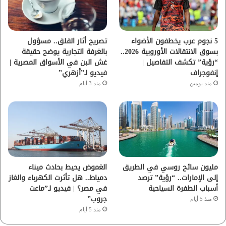
ك
ب
ر
ا
5 نجوم عرب يخطفون الأضواء
تصريح أثار القلق.. مسؤول
بسوق الانتقالات الأوروبية 2026..
بالغرفة التجارية يوضح حقيقة
م
“رؤية” تكشف التفاصيل |
غش البن في الأسواق المصرية |
إنفوجراف
فيديو لـ”أزهري”
منذ يومين
منذ 3 أيام
مليون سائح روسي في الطريق
الغموض يحيط بحادث ميناء
إلى الإمارات.. “رؤية” ترصد
دمياط.. هل تأثرت الكهرباء والغاز
أسباب الطفرة السياحية
في مصر؟ | فيديو لـ”ماعت
جروب”
منذ 5 أيام
منذ 5 أيام