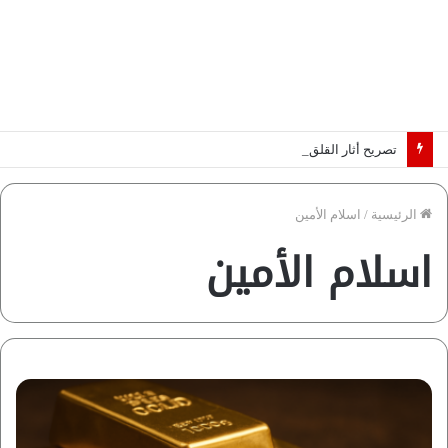
تصريح أثار القلق.. مسؤول بالغرفة التجارية يوضح حقيقة غش البن في الأسواق المصرية | فيديو لـ”أزهري”
الرئيسية
/
اسلام الأمين
اسلام الأمين