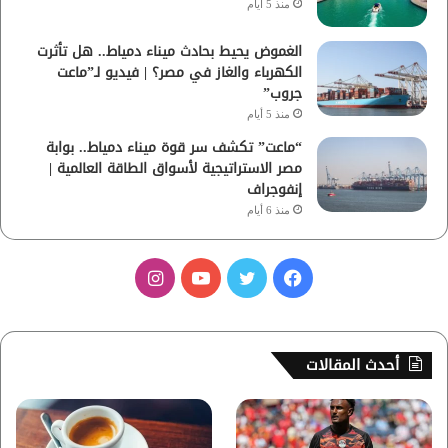
منذ 5 أيام
الغموض يحيط بحادث ميناء دمياط.. هل تأثرت
الكهرباء والغاز في مصر؟ | فيديو لـ”ماعت
جروب”
منذ 5 أيام
“ماعت” تكشف سر قوة ميناء دمياط.. بوابة
مصر الاستراتيجية لأسواق الطاقة العالمية |
إنفوجراف
منذ 6 أيام
ف
ت
ي
ا
ي
و
و
ن
س
ي
ت
س
أحدث المقالات
ب
ت
ي
ت
و
ر
و
ق