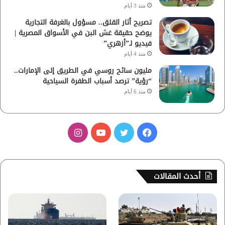
منذ 3 أيام
تصريح أثار القلق.. مسؤول بالغرفة التجارية
يوضح حقيقة غش البن في الأسواق المصرية |
فيديو لـ”أزهري”
منذ 4 أيام
مليون سائح روسي في الطريق إلى الإمارات..
“رؤية” ترصد أسباب الطفرة السياحية
منذ 6 أيام
ف
ت
ي
ا
ي
و
و
ن
س
ي
ت
س
أحدث المقالات
ب
ت
ي
ت
و
ر
و
ق