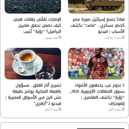
ك
ب
ر
ا
لماذا تصنع إسرائيل صورة مصر
الإمارات تقلّص رهانات هرمز..
كخطر عسكري.. “ماعت” تكشف
كيف تضمن تدفق ملايين
م
الأسباب | فيديو
البراميل؟ “رؤية” تُجيب
منذ 5 ساعات
منذ يومين
5 نجوم عرب يخطفون الأضواء
تصريح أثار القلق.. مسؤول
بسوق الانتقالات الأوروبية 2026..
بالغرفة التجارية يوضح حقيقة
“رؤية” تكشف التفاصيل |
غش البن في الأسواق المصرية |
إنفوجراف
فيديو لـ”أزهري”
منذ 3 أيام
منذ 4 أيام