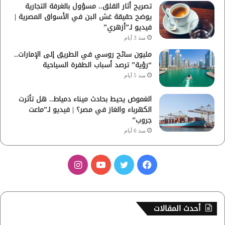
تصريح أثار القلق.. مسؤول بالغرفة التجارية
يوضح حقيقة غش البن في الأسواق المصرية |
فيديو لـ”أزهري”
منذ 3 أيام
مليون سائح روسي في الطريق إلى الإمارات..
“رؤية” ترصد أسباب الطفرة السياحية
منذ 5 أيام
الغموض يحيط بحادث ميناء دمياط.. هل تأثرت
الكهرباء والغاز في مصر؟ | فيديو لـ”ماعت
جروب”
منذ 6 أيام
ف
ت
ي
ا
ي
و
و
ن
س
ي
ت
س
أحدث المقالات
ب
ت
ي
ت