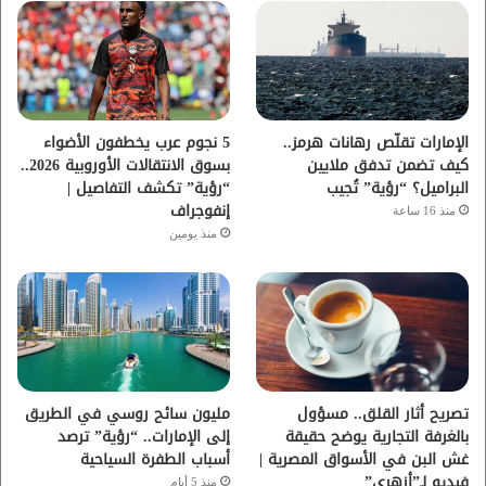
و
ر
و
ق
ك
ب
ر
ا
الإمارات تقلّص رهانات هرمز..
5 نجوم عرب يخطفون الأضواء
كيف تضمن تدفق ملايين
بسوق الانتقالات الأوروبية 2026..
م
البراميل؟ “رؤية” تُجيب
“رؤية” تكشف التفاصيل |
إنفوجراف
منذ 16 ساعة
منذ يومين
تصريح أثار القلق.. مسؤول
مليون سائح روسي في الطريق
بالغرفة التجارية يوضح حقيقة
إلى الإمارات.. “رؤية” ترصد
غش البن في الأسواق المصرية |
أسباب الطفرة السياحية
فيديو لـ”أزهري”
منذ 5 أيام