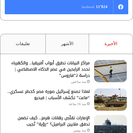
11٬824
facebook
الأخيرة
الأشهر
تعليقات
مراكز البيانات تطرق أبواب أفريقيا.. والكهرباء
تحدد الرابحين في عصر الذكاء الاصطناعي |
دراسة لـ”فاروس”
منذ ساعتين
لماذا تصنع إسرائيل صورة مصر كخطر عسكري..
“ماعت” تكشف الأسباب | فيديو
منذ 16 ساعة
الإمارات تقلّص رهانات هرمز.. كيف تضمن
تدفق ملايين البراميل؟ “رؤية” تُجيب
منذ يومين