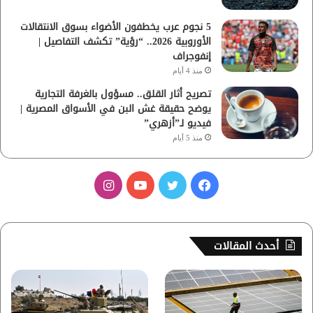
5 نجوم عرب يخطفون الأضواء بسوق الانتقالات
الأوروبية 2026.. “رؤية” تكشف التفاصيل |
إنفوجراف
منذ 4 أيام
تصريح أثار القلق.. مسؤول بالغرفة التجارية
يوضح حقيقة غش البن في الأسواق المصرية |
فيديو لـ”أزهري”
منذ 5 أيام
ف
ت
ي
ا
ي
و
و
ن
س
ي
ت
س
أحدث المقالات
ب
ت
ي
ت
و
ر
و
ق