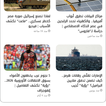
ك
ب
ر
ا
مراكز البيانات تطرق أبواب
لماذا تصنع إسرائيل صورة مصر
أفريقيا.. والكهرباء تحدد الرابحين
كخطر عسكري.. “ماعت” تكشف
م
في عصر الذكاء الاصطناعي |
الأسباب | فيديو
دراسة لـ”فاروس”
منذ 16 ساعة
منذ ساعتين
الإمارات تقلّص رهانات هرمز..
5 نجوم عرب يخطفون الأضواء
كيف تضمن تدفق ملايين
بسوق الانتقالات الأوروبية 2026..
البراميل؟ “رؤية” تُجيب
“رؤية” تكشف التفاصيل |
إنفوجراف
منذ يومين
منذ 4 أيام